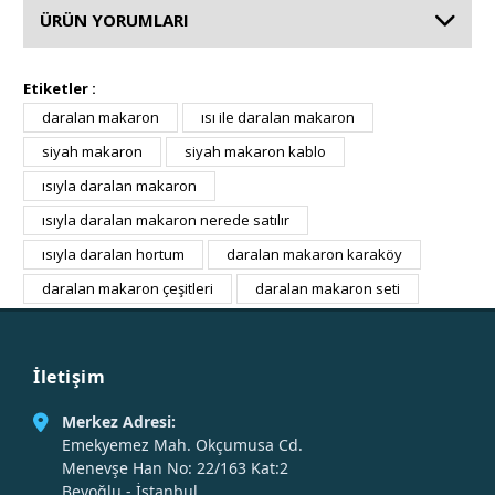
ÜRÜN YORUMLARI
Etiketler :
daralan makaron
ısı ile daralan makaron
siyah makaron
siyah makaron kablo
ısıyla daralan makaron
ısıyla daralan makaron nerede satılır
ısıyla daralan hortum
daralan makaron karaköy
daralan makaron çeşitleri
daralan makaron seti
İletişim
Merkez Adresi:
Emekyemez Mah. Okçumusa Cd.
Menevşe Han No: 22/163 Kat:2
Beyoğlu - İstanbul