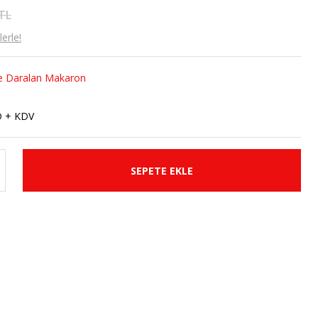
 TL
erle!
ile Daralan Makaron
D + KDV
SEPETE EKLE