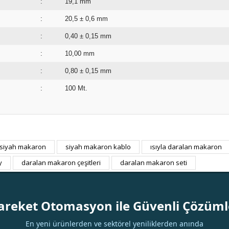
:
19,1 mm
:
20,5 ± 0,6 mm
:
0,40 ± 0,15 mm
:
10,00 mm
:
0,80 ± 0,15 m
:
100 Mt.
siyah makaron
siyah makaron kablo
ısıyla daralan makaron
Bu ürüne ilk yorumu siz yapın!
y
daralan makaron çeşitleri
daralan makaron seti
Yorum Yaz
areket Otomasyon ile Güvenli Çözüml
En yeni ürünlerden ve sektörel yeniliklerden anında