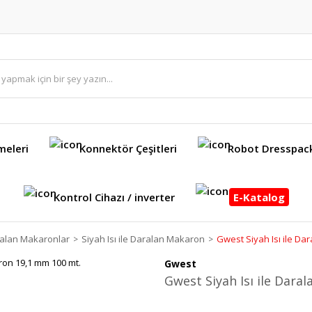
meleri
Konnektör Çeşitleri
Robot Dresspac
Kontrol Cihazı / inverter
E-Katalog
aralan Makaronlar
Siyah Isı ile Daralan Makaron
Gwest Siyah Isı ile Da
Gwest
Gwest Siyah Isı ile Dar