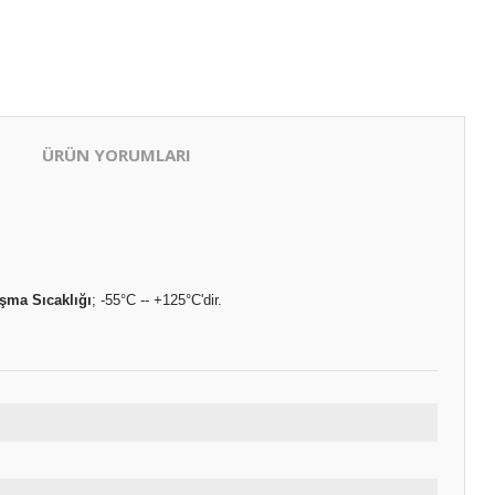
ÜRÜN YORUMLARI
ışma Sıcaklığı
; -55°C -- +125°C'dir.