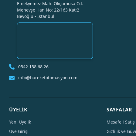
Emekyemez Mah. Okçumusa Cd.
Menevşe Han No: 22/163 Kat:2
Beyoğlu - İstanbul
0542 158 68 26
info@hareketotomasyon.com
ÜYELİK
SAYFALAR
Yeni Üyelik
Mesafeli Satış
Üye Girişi
Gizlilik ve Güv