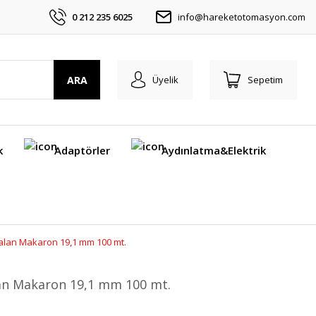
0 212 235 6025
info@hareketotomasyon.com
ARA
Üyelik
Sepetim
k
Adaptörler
Aydınlatma&Elektrik
ralan Makaron 19,1 mm 100 mt.
alan Makaron 19,1 mm 100 mt.