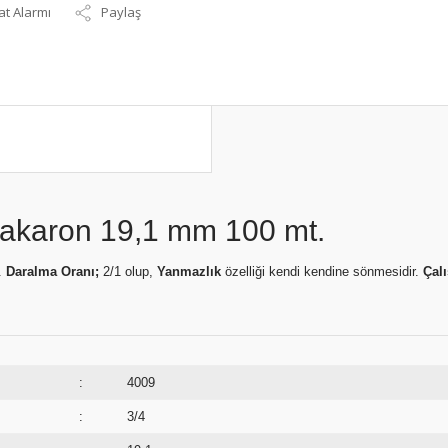
at Alarmı
Paylaş
 Makaron 19,1 mm 100 mt.
.
Daralma Oranı;
2/1 olup,
Yanmazlık
özelliği kendi kendine sönmesidir.
Çal
:
4009
:
3/4