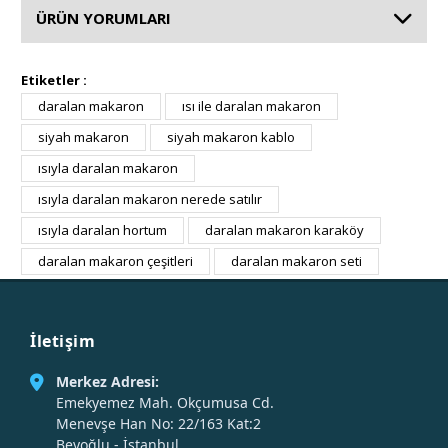
ÜRÜN YORUMLARI
Etiketler :
daralan makaron
ısı ile daralan makaron
siyah makaron
siyah makaron kablo
ısıyla daralan makaron
ısıyla daralan makaron nerede satılır
ısıyla daralan hortum
daralan makaron karaköy
daralan makaron çeşitleri
daralan makaron seti
İletişim
Merkez Adresi:
Emekyemez Mah. Okçumusa Cd.
Menevşe Han No: 22/163 Kat:2
Beyoğlu - İstanbul