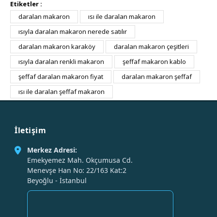
Etiketler :
daralan makaron
ısı ile daralan makaron
ısıyla daralan makaron nerede satılır
daralan makaron karaköy
daralan makaron çeşitleri
ısıyla daralan renkli makaron
şeffaf makaron kablo
şeffaf daralan makaron fiyat
daralan makaron şeffaf
ısı ile daralan şeffaf makaron
İletişim
Merkez Adresi:
Emekyemez Mah. Okçumusa Cd.
Menevşe Han No: 22/163 Kat:2
Beyoğlu - İstanbul