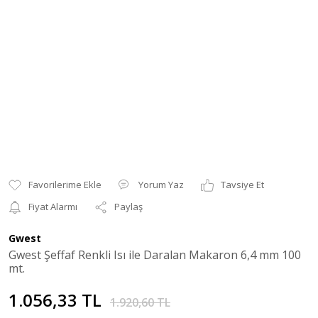
Yorum Yaz
Tavsiye Et
Fiyat Alarmı
Paylaş
Gwest
Gwest Şeffaf Renkli Isı ile Daralan Makaron 6,4 mm 100
mt.
1.056,33 TL
1.920,60 TL