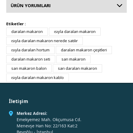
ÜRÜN YORUMLARI
Etiketler :
daralan makaron
ısıyla daralan makaron
ısıyla daralan makaron nerede satılır
ısıyla daralan hortum
daralan makaron çeşitleri
daralan makaron seti
sarı makaron
sarı makaron balon
sarı daralan makaron
ısıyla daralan makaron kablo
İletişim
Merkez Adresi:
Emekyemez Mah. Okçumusa Cd.
Menevşe Han No: 22/163 Kat:2
Beyoğlu - İstanbul