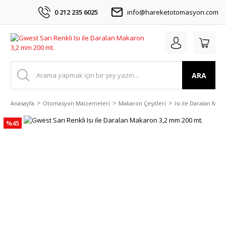
0 212 235 6025
info@hareketotomasyon.com
ARA
Anasayfa
Otomasyon Malzemeleri
Makaron Çeşitleri
Isı ile Daralan Mak
%45