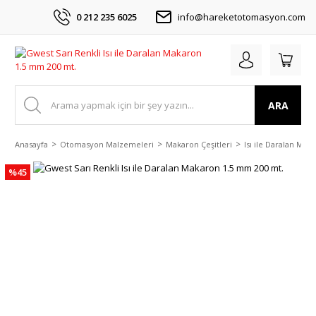
0 212 235 6025
info@hareketotomasyon.com
ARA
Anasayfa
Otomasyon Malzemeleri
Makaron Çeşitleri
Isı ile Daralan Mak
%45