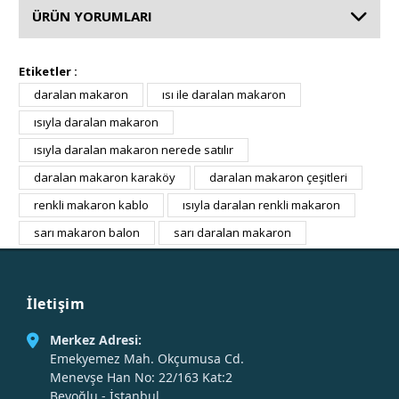
ÜRÜN YORUMLARI
Etiketler :
daralan makaron
ısı ile daralan makaron
ısıyla daralan makaron
ısıyla daralan makaron nerede satılır
daralan makaron karaköy
daralan makaron çeşitleri
renkli makaron kablo
ısıyla daralan renkli makaron
sarı makaron balon
sarı daralan makaron
İletişim
Merkez Adresi:
Emekyemez Mah. Okçumusa Cd.
Menevşe Han No: 22/163 Kat:2
Beyoğlu - İstanbul