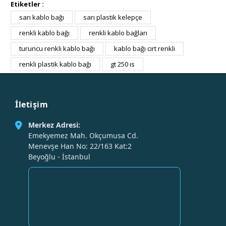
Etiketler :
sarı kablo bağı
sarı plastik kelepçe
renkli kablo bağı
renkli kablo bağları
turuncu renkli kablo bağı
kablo bağı cırt renkli
renkli plastik kablo bağı
gt 250 ıs
İletişim
Merkez Adresi:
Emekyemez Mah. Okçumusa Cd.
Menevşe Han No: 22/163 Kat:2
Beyoğlu - İstanbul