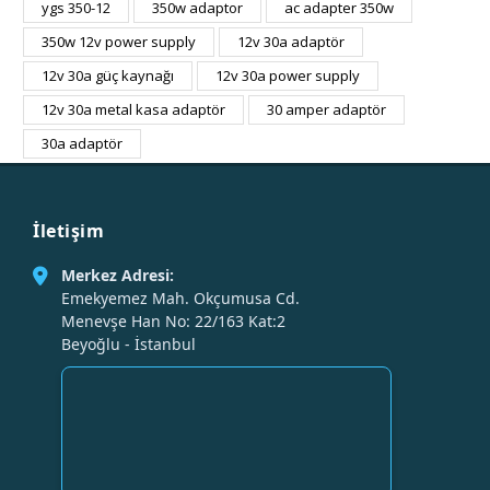
ygs 350-12
350w adaptor
ac adapter 350w
350w 12v power supply
12v 30a adaptör
12v 30a güç kaynağı
12v 30a power supply
12v 30a metal kasa adaptör
30 amper adaptör
30a adaptör
İletişim
Merkez Adresi:
Emekyemez Mah. Okçumusa Cd.
Menevşe Han No: 22/163 Kat:2
Beyoğlu - İstanbul