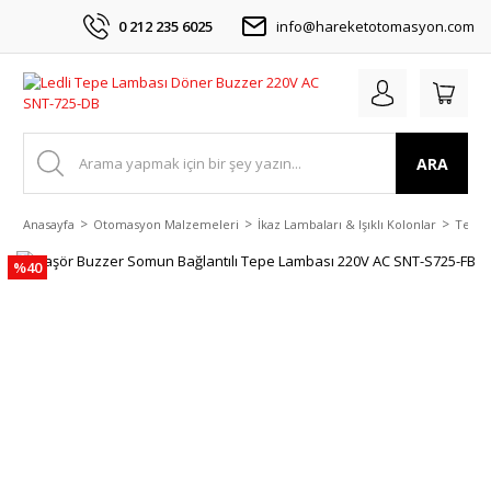
0 212 235 6025
info@hareketotomasyon.com
ARA
Anasayfa
Otomasyon Malzemeleri
İkaz Lambaları & Işıklı Kolonlar
Tepe 
%40