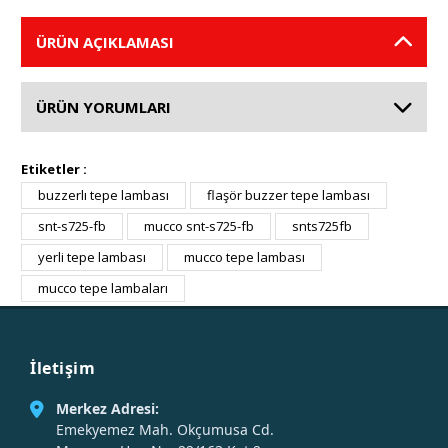
ÜRÜN AÇIKLAMASI
ÜRÜN YORUMLARI
Etiketler :
buzzerlı tepe lambası
flaşör buzzer tepe lambası
snt-s725-fb
mucco snt-s725-fb
snts725fb
yerli tepe lambası
mucco tepe lambası
mucco tepe lambaları
İletişim
Merkez Adresi:
Emekyemez Mah. Okçumusa Cd.