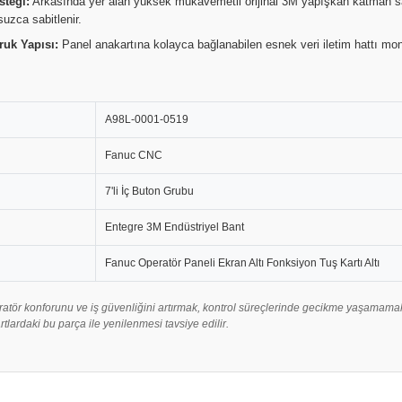
steği:
Arkasında yer alan yüksek mukavemetli orijinal 3M yapışkan katman sa
zca sabitlenir.
ruk Yapısı:
Panel anakartına kolayca bağlanabilen esnek veri iletim hattı mont
A98L-0001-0519
Fanuc CNC
7'li İç Buton Grubu
Entegre 3M Endüstriyel Bant
Fanuc Operatör Paneli Ekran Altı Fonksiyon Tuş Kartı Altı
atör konforunu ve iş güvenliğini artırmak, kontrol süreçlerinde gecikme yaşamam
artlardaki bu parça ile yenilenmesi tavsiye edilir.