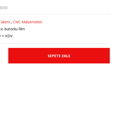
erle!
Takımı
,
CNC Malzemeleri
-ic-butonlu-film
D + KDV
SEPETE EKLE