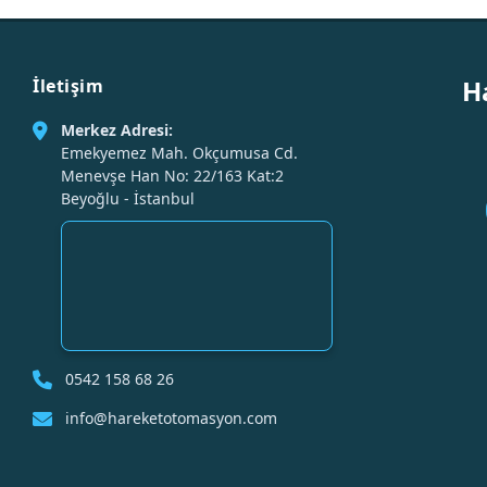
H
İletişim
Merkez Adresi:
Emekyemez Mah. Okçumusa Cd.
Menevşe Han No: 22/163 Kat:2
Beyoğlu - İstanbul
0542 158 68 26
info@hareketotomasyon.com