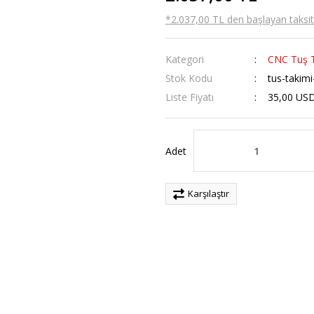
*2.037,00 TL den başlayan taksitl
Kategori
CNC Tuş 
Stok Kodu
tus-takimi
Liste Fiyatı
35,00 US
Adet
Karşılaştır