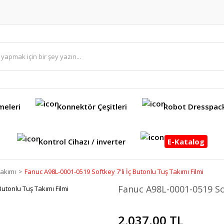
meleri
Konnektör Çeşitleri
Robot Dresspac
Kontrol Cihazı / inverter
E-Katalog
akımı
Fanuc A98L-0001-0519 Softkey 7'li İç Butonlu Tuş Takımı Filmi
Fanuc A98L-0001-0519 Sof
2.037,00 TL