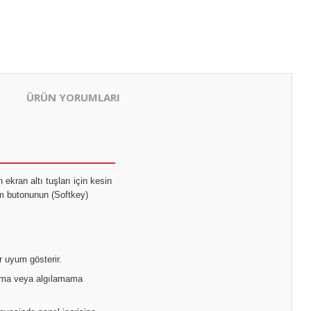
ÜRÜN YORUMLARI
kran altı tuşları için kesin
im butonunun (Softkey)
r uyum gösterir.
basma veya algılamama