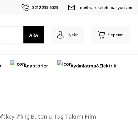
0 212 235 6025
info@hareketotomasyon.com
ARA
Üyelik
Sepetim
k
Adaptörler
Aydınlatma&Elektrik
tkey 7'li İç Butonlu Tuş Takımı Filmi