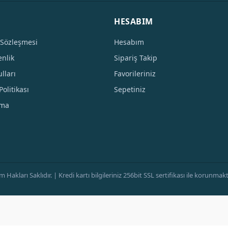
HESABIM
 Sözleşmesi
Hesabım
enlik
Sipariş Takip
lları
Favorileriniz
Politikası
Sepetiniz
tma
ları Saklıdır. | Kredi kartı bilgileriniz 256bit SSL sertifikası ile korunmaktad