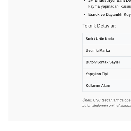
3M Endüstriyel Bant De
kayma yapmadan, kusursu
Esnek ve Dayanıklı Kuy
Teknik Detaylar:
Stok / Ürün Kodu
Uyumlu Marka
Buton/Kontak Sayısı
Yapışkan Tipi
Kullanım Alanı
Öneri: CNC tezgahlarında oper
buton filmlerinin orijinal stand