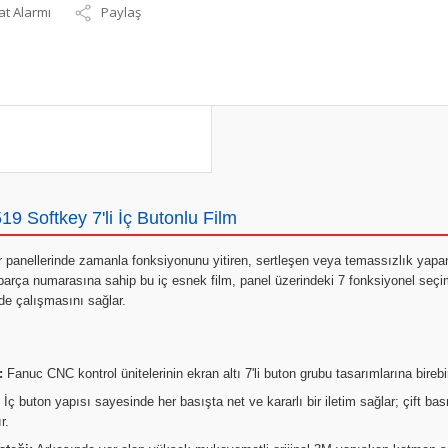
at Alarmı
Paylaş
 Softkey 7'li İç Butonlu Film
 panellerinde zamanla fonksiyonunu yitiren, sertleşen veya temassızlık yapan e
arça numarasına sahip bu iç esnek film, panel üzerindeki 7 fonksiyonel seç
lde çalışmasını sağlar.
:
Fanuc CNC kontrol ünitelerinin ekran altı 7'li buton grubu tasarımlarına birebi
İç buton yapısı sayesinde her basışta net ve kararlı bir iletim sağlar; çift 
r.