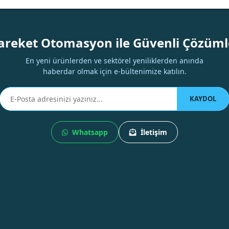
Bu ürüne ilk yorumu siz yapın!
areket Otomasyon ile Güvenli Çözüml
Yorum Yaz
En yeni ürünlerden ve sektörel yeniliklerden anında
haberdar olmak için e-bültenimize katılın.
KAYDOL
Whatsapp
İletişim