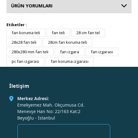
ÜRÜN YORUMLARI
Etiketler :
fan koruma teli
fan teli
28 cm fan tel
28x28 fan teli
28cm fan koruma teli
280x280 mm fan teli
fan ızgara
fan ızgarası
pc fan ızgarası
fan koruma ızgarası
İletişim
Merkez Adresi:
Emekyemez Mah. Okçumusa Cd.
Menevşe Han No: 22/163 Kat:2
Beyoğlu - İstanbul