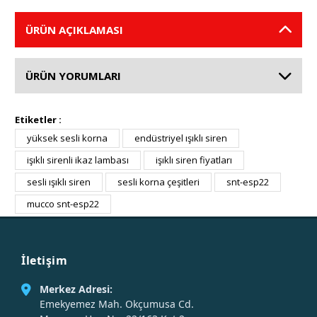
ÜRÜN AÇIKLAMASI
ÜRÜN YORUMLARI
Etiketler :
yüksek sesli korna
endüstriyel ışıklı siren
işıklı sirenli ikaz lambası
işıklı siren fiyatları
sesli ışıklı siren
sesli korna çeşitleri
snt-esp22
mucco snt-esp22
İletişim
Merkez Adresi:
Emekyemez Mah. Okçumusa Cd.