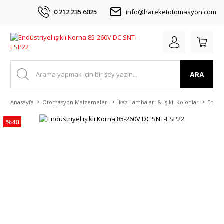
0 212 235 6025
info@hareketotomasyon.com
ARA
Anasayfa
Otomasyon Malzemeleri
İkaz Lambaları & Işıklı Kolonlar
Endüst
%40