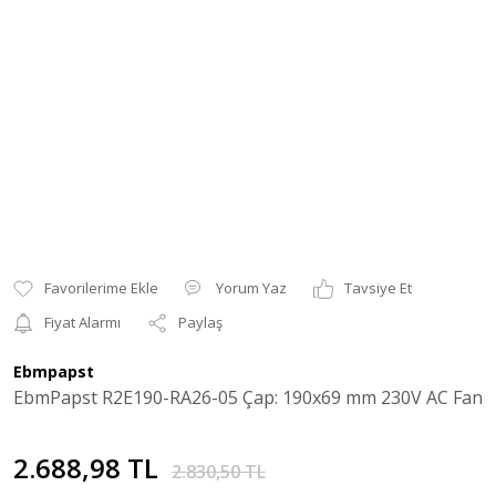
Yorum Yaz
Tavsiye Et
Fiyat Alarmı
Paylaş
Ebmpapst
EbmPapst R2E190-RA26-05 Çap: 190x69 mm 230V AC Fan
2.688,98 TL
2.830,50 TL