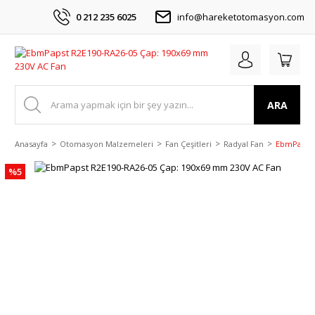
0 212 235 6025
info@hareketotomasyon.com
ARA
Anasayfa
Otomasyon Malzemeleri
Fan Çeşitleri
Radyal Fan
EbmPapst 
%5