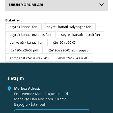
ÜRÜN YORUMLARI
Etiketler :
seyrek kanatlı fan
seyrek kanatlı salyangoz fan
seyrek kanatlı toz emiş fanı
seyrek kanatlı hücreli fan
geriye eğik kanatlı fan
r2e190-ra26-05
r2e190-ra26-05 pdf
r2e190-ra26-05 ebm papst
ebmpapst r2e190-ra26-05
ebm r2e190-ra26-05
İletişim
Merkez Adresi:
Emekyemez Mah. Okçumusa Cd.
Menevşe Han No: 22/163 Kat:2
Beyoğlu - İstanbul