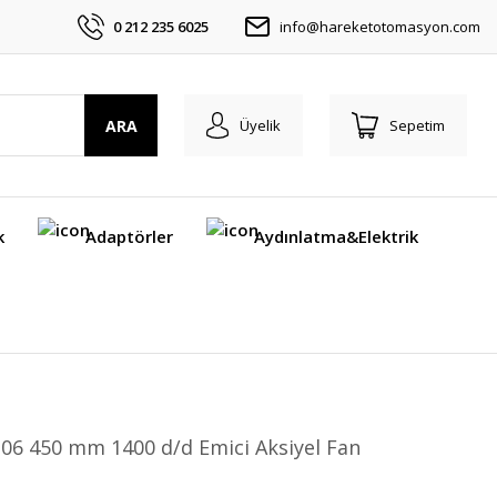
0 212 235 6025
info@hareketotomasyon.com
ARA
Üyelik
Sepetim
k
Adaptörler
Aydınlatma&Elektrik
06 450 mm 1400 d/d Emici Aksiyel Fan