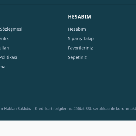
HESABIM
 Sözleşmesi
Hesabım
enlik
Sipariş Takip
lları
Favorileriniz
Politikası
Sepetiniz
tma
ları Saklıdır. | Kredi kartı bilgileriniz 256bit SSL sertifikası ile korunmaktad