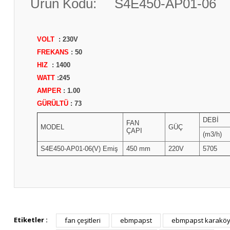
Ürün Kodu: S4E450-AP01-06
VOLT
: 230V
FREKANS
: 50
HIZ
: 1400
WATT
:245
AMPER
: 1.00
GÜRÜLTÜ
: 73
DEBİ
FAN
MODEL
GÜÇ
ÇAPI
(m3/h)
S4E450-AP01-06(V) Emiş
450 mm
220V
5705
Etiketler :
fan çeşitleri
ebmpapst
ebmpapst karakö