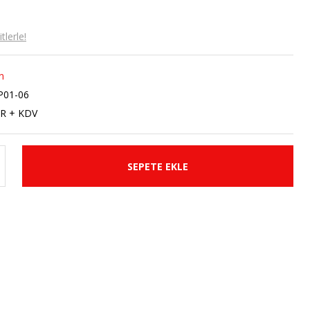
lerle!
n
P01-06
UR + KDV
SEPETE EKLE