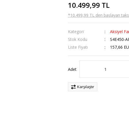
10.499,99 TL
*10.499,99 TL den başlayan taksit
Kategori
Aksiyel Fa
Stok Kodu
S4E450-A
Liste Fiyatı
157,66 E
Adet
Karşılaştır