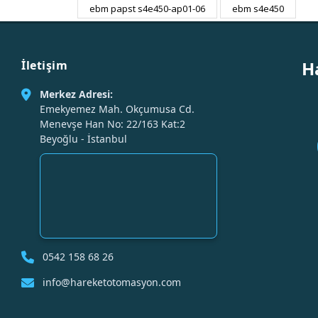
ebm papst s4e450-ap01-06
ebm s4e450
H
İletişim
Merkez Adresi:
Emekyemez Mah. Okçumusa Cd.
Menevşe Han No: 22/163 Kat:2
Beyoğlu - İstanbul
0542 158 68 26
info@hareketotomasyon.com