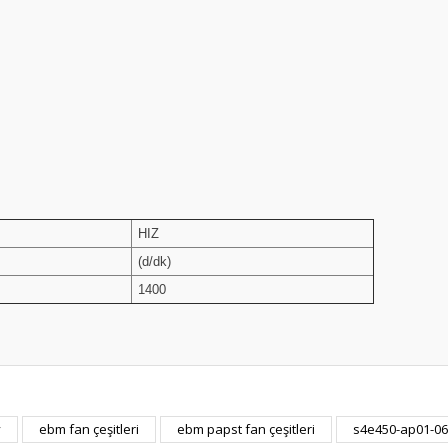
HIZ
(d/dk)
1400
y
ebm fan çeşitleri
ebm papst fan çeşitleri
s4e450-ap01-06
Bu ürüne ilk yorumu siz yapın!