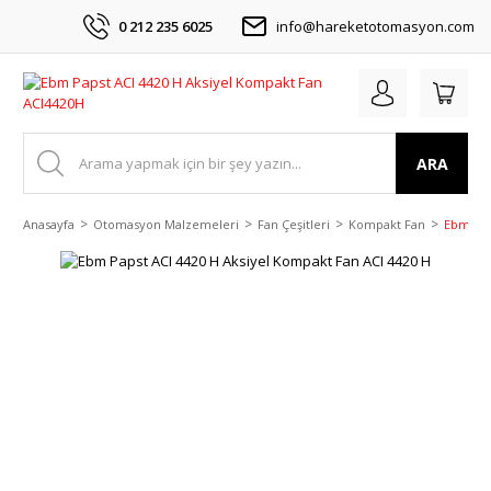
0 212 235 6025
info@hareketotomasyon.com
ARA
Anasayfa
Otomasyon Malzemeleri
Fan Çeşitleri
Kompakt Fan
Ebm Pap