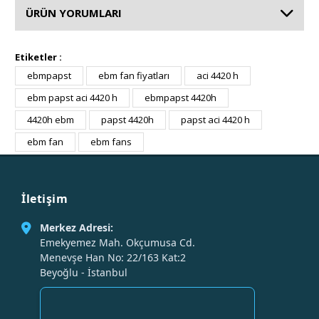
ÜRÜN YORUMLARI
Etiketler :
ebmpapst
ebm fan fiyatları
aci 4420 h
ebm papst aci 4420 h
ebmpapst 4420h
4420h ebm
papst 4420h
papst aci 4420 h
ebm fan
ebm fans
İletişim
Merkez Adresi:
Emekyemez Mah. Okçumusa Cd.
Menevşe Han No: 22/163 Kat:2
Beyoğlu - İstanbul