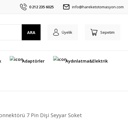
0 212 235 6025
info@hareketotomasyon.com
ARA
Üyelik
Sepetim
k
Adaptörler
Aydınlatma&Elektrik
nnektörü 7 Pin Dişi Seyyar Soket