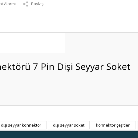
at Alarmı
Paylaş
ktörü 7 Pin Dişi Seyyar Soket
dişi seyyar konnektör
dişi seyyar soket
konnektör çeşitleri
Bu ürüne ilk yorumu siz yapın!