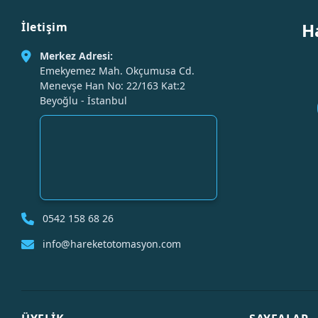
H
İletişim
Merkez Adresi:
Emekyemez Mah. Okçumusa Cd.
Menevşe Han No: 22/163 Kat:2
Beyoğlu - İstanbul
0542 158 68 26
info@hareketotomasyon.com