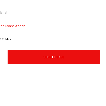
erle!
or Konnektörleri
A
D + KDV
SEPETE EKLE