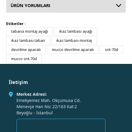
ÜRÜN YORUMLARI
Etiketler :
tabana montaj ayağı
ikaz lambası ayağı
ikaz lambası taban
ikaz lambası montaj
devrilme aparatı
mucco devrilme aparatı
snt-70d
mucco snt-70d
İletişim
Merkez Adresi:
Emekyemez Mah. Okçumusa Cd.
Menevşe Han No: 22/163 Kat:2
Beyoğlu - İstanbul