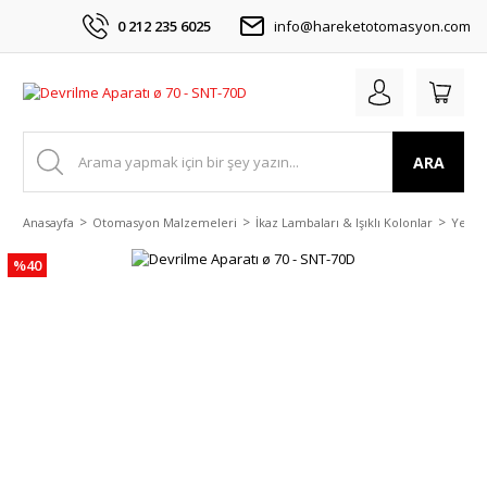
0 212 235 6025
info@hareketotomasyon.com
ARA
Anasayfa
Otomasyon Malzemeleri
İkaz Lambaları & Işıklı Kolonlar
Yedek
%40