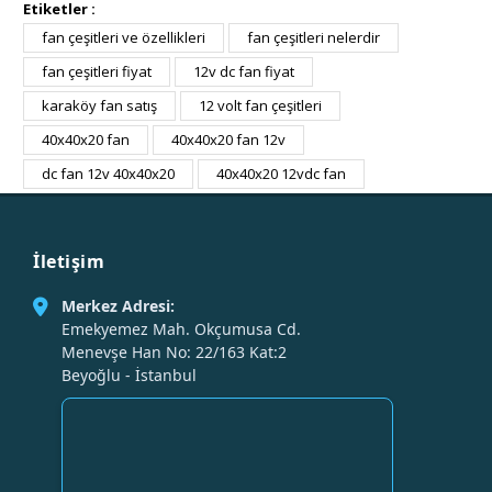
Etiketler :
fan çeşitleri ve özellikleri
fan çeşitleri nelerdir
fan çeşitleri fiyat
12v dc fan fiyat
karaköy fan satış
12 volt fan çeşitleri
40x40x20 fan
40x40x20 fan 12v
dc fan 12v 40x40x20
40x40x20 12vdc fan
İletişim
Merkez Adresi:
Emekyemez Mah. Okçumusa Cd.
Menevşe Han No: 22/163 Kat:2
Beyoğlu - İstanbul