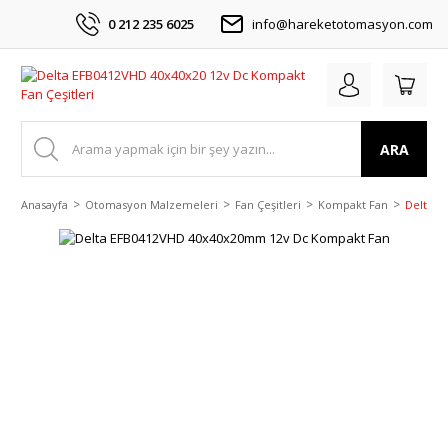
0 212 235 6025
info@hareketotomasyon.com
ARA
Anasayfa
Otomasyon Malzemeleri
Fan Çeşitleri
Kompakt Fan
Delta E