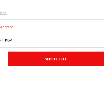
erle!
 Adaptör
D + KDV
SEPETE EKLE