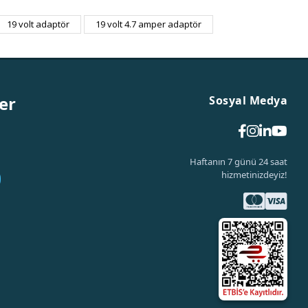
19 volt adaptör
19 volt 4.7 amper adaptör
er
Sosyal Medya
Haftanın 7 günü 24 saat
hizmetinizdeyiz!