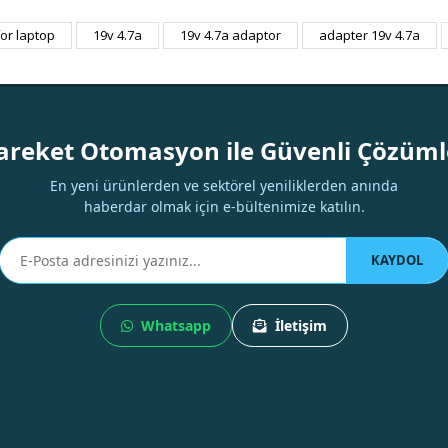
or laptop
19v 4.7a
19v 4.7a adaptor
adapter 19v 4.7a
Bu ürüne ilk yorumu siz yapın!
Yorum Yaz
areket Otomasyon ile Güvenli Çözüml
En yeni ürünlerden ve sektörel yeniliklerden anında
haberdar olmak için e-bültenimize katılın.
KAYDOL
Whatsapp
İletişim