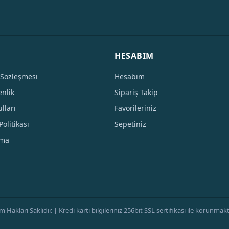
HESABIM
 Sözleşmesi
Hesabım
enlik
Sipariş Takip
lları
Favorileriniz
Politikası
Sepetiniz
tma
ları Saklıdır. | Kredi kartı bilgileriniz 256bit SSL sertifikası ile korunmaktad