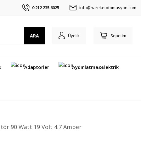
0 212 235 6025
info@hareketotomasyon.com
ARA
Üyelik
Sepetim
k
Adaptörler
Aydınlatma&Elektrik
tör 90 Watt 19 Volt 4.7 Amper