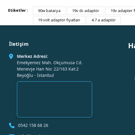
Etiketler :
90w batarya
19v dc adaptör
19v adapter f
19 volt adaptör fiyatları
4.7 a adaptör
H
İletişim
Merkez Adresi:
Emekyemez Mah. Okçumusa Cd.
Menevşe Han No: 22/163 Kat:2
Beyoğlu - İstanbul
0542 158 68 26