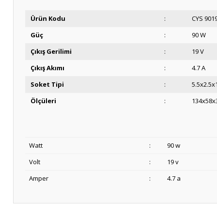
Ürün Kodu
:
C
Güç
:
90 W
Çıkış Gerilimi
:
19 V
Çıkış Akımı
:
4.7 A
Soket Tipi
:
5.5x2.5x
Ölçüleri
:
134x58x
Watt
:
90 w
Volt
:
19 v
Amper
:
4.7 a