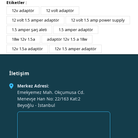
Etiketler :
12v adaptör
12 volt adaptör
12 volt 1.5 amper adaptör
12 volt 1.5 amp power supply
1.5 amper şarj aleti
1.5 amper adaptör
18w 12v 1.5a
adaptör 12v 1.5 a 18w
12v 1.5a adaptör
12v 1.5 amper adaptör
İletişim
Merkez Adresi:
Emekyemez Mah. Okçumusa Cd.
Menevşe Han No: 22/163 Kat:2
Beyoğlu - İstanbul