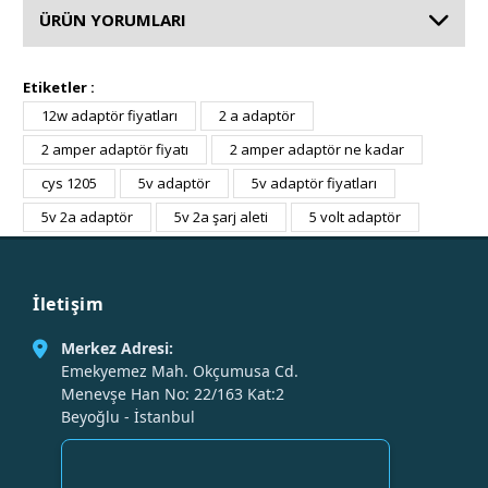
ÜRÜN YORUMLARI
Etiketler :
12w adaptör fiyatları
2 a adaptör
2 amper adaptör fiyatı
2 amper adaptör ne kadar
cys 1205
5v adaptör
5v adaptör fiyatları
5v 2a adaptör
5v 2a şarj aleti
5 volt adaptör
İletişim
Merkez Adresi:
Emekyemez Mah. Okçumusa Cd.
Menevşe Han No: 22/163 Kat:2
Beyoğlu - İstanbul