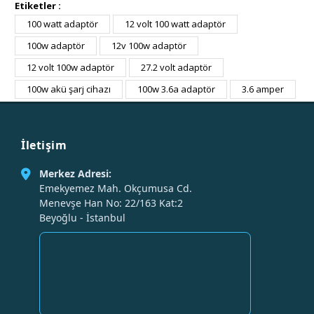
Etiketler :
100 watt adaptör
12 volt 100 watt adaptör
100w adaptör
12v 100w adaptör
12 volt 100w adaptör
27.2 volt adaptör
100w akü şarj cihazı
100w 3.6a adaptör
3.6 amper
İletişim
Merkez Adresi:
Emekyemez Mah. Okçumusa Cd.
Menevşe Han No: 22/163 Kat:2
Beyoğlu - İstanbul