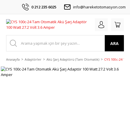
0 212 235 6025
info@hareketotomasyon.com
ARA
Anasayfa
Adaptörler
Akü Şarj Adaptörü (Tam Otomatik)
CYS 100c-24 Tam 