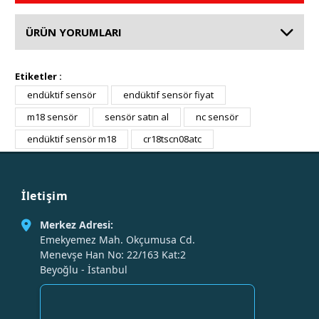
ÜRÜN YORUMLARI
Etiketler :
endüktif sensör
endüktif sensör fiyat
m18 sensör
sensör satın al
nc sensör
endüktif sensör m18
cr18tscn08atc
İletişim
Merkez Adresi:
Emekyemez Mah. Okçumusa Cd.
Menevşe Han No: 22/163 Kat:2
Beyoğlu - İstanbul