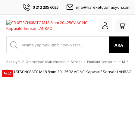
0 212 235 6025
info@hareketotomasyon.com
ARA
Anasayfa
Otomasyon Malzemeleri
Sensör
Endüktif Sensörler
M18 DC 
%42