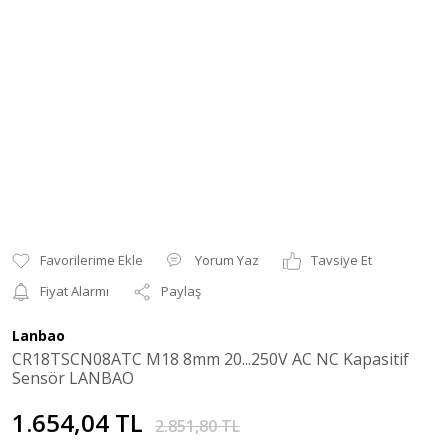
Yorum Yaz
Tavsiye Et
Fiyat Alarmı
Paylaş
Lanbao
CR18TSCN08ATC M18 8mm 20...250V AC NC Kapasitif
Sensör LANBAO
1.654,04 TL
2.851,80 TL