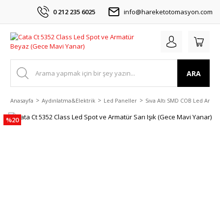
0 212 235 6025
info@hareketotomasyon.com
ARA
Anasayfa
Aydınlatma&Elektrik
Led Paneller
Sıva Altı SMD COB Led Arma
%20