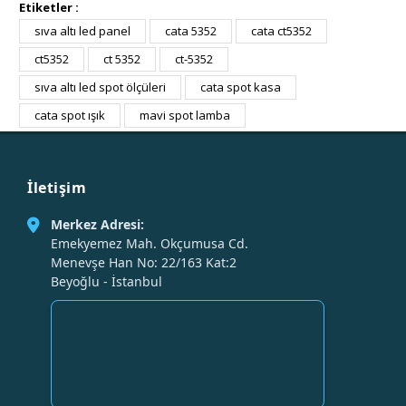
Etiketler :
sıva altı led panel
cata 5352
cata ct5352
ct5352
ct 5352
ct-5352
sıva altı led spot ölçüleri
cata spot kasa
cata spot ışık
mavi spot lamba
İletişim
Merkez Adresi:
Emekyemez Mah. Okçumusa Cd.
Menevşe Han No: 22/163 Kat:2
Beyoğlu - İstanbul