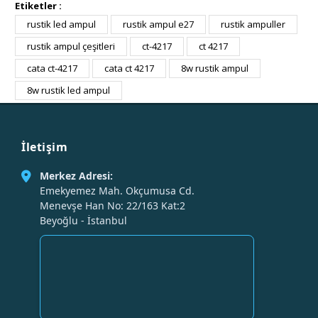
Etiketler :
rustik led ampul
rustik ampul e27
rustik ampuller
rustik ampul çeşitleri
ct-4217
ct 4217
cata ct-4217
cata ct 4217
8w rustik ampul
8w rustik led ampul
İletişim
Merkez Adresi:
Emekyemez Mah. Okçumusa Cd.
Menevşe Han No: 22/163 Kat:2
Beyoğlu - İstanbul