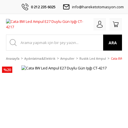
0 212 235 6025
info@hareketotomasyon.com
ARA
Anasayfa
Aydınlatma&Elektrik
Ampuller
Rustik Led Ampul
Cata 8W Le
%20