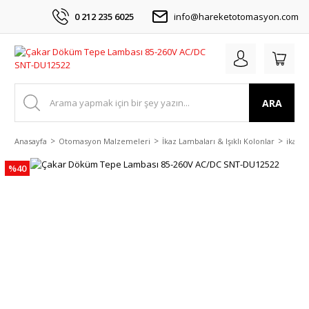
0 212 235 6025
info@hareketotomasyon.com
ARA
Anasayfa
Otomasyon Malzemeleri
İkaz Lambaları & Işıklı Kolonlar
ikaz L
%40