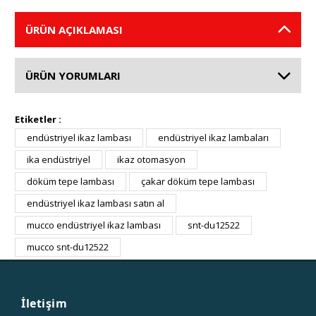
ÜRÜN AÇIKLAMASI
ÜRÜN YORUMLARI
Etiketler :
endüstriyel ikaz lambası
endüstriyel ikaz lambaları
ika endüstriyel
ikaz otomasyon
döküm tepe lambası
çakar döküm tepe lambası
endüstriyel ikaz lambası satın al
mucco endüstriyel ikaz lambası
snt-du12522
mucco snt-du12522
İletişim