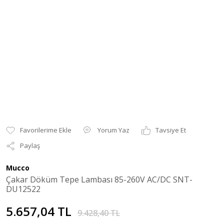
Yorum Yaz
Tavsiye Et
Paylaş
Mucco
Çakar Döküm Tepe Lambası 85-260V AC/DC SNT-
DU12522
5.657,04 TL
9.428,40 TL