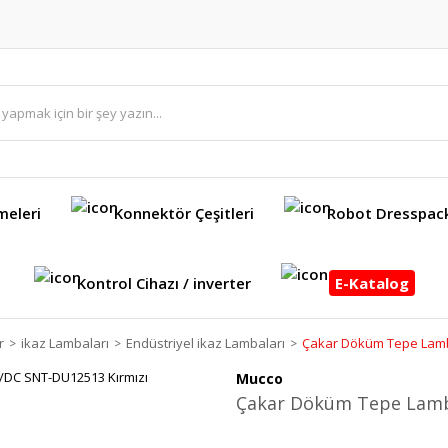
meleri
Konnektör Çeşitleri
Robot Dresspac
Kontrol Cihazı / inverter
E-Katalog
r
ikaz Lambaları
Endüstriyel ikaz Lambaları
Çakar Döküm Tepe Lamb
Mucco
Çakar Döküm Tepe Lamb