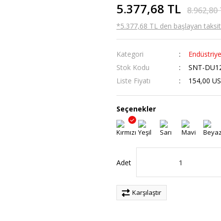
5.377,68 TL
8.962,80
*5.377,68 TL den başlayan taksitl
Kategori
Endüstriye
Stok Kodu
SNT-DU1
Liste Fiyatı
154,00 U
Seçenekler
Adet
Karşılaştır