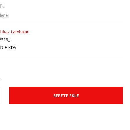
 TL
erle!
l ikaz Lambaları
2513_1
SD + KDV
SEPETE EKLE