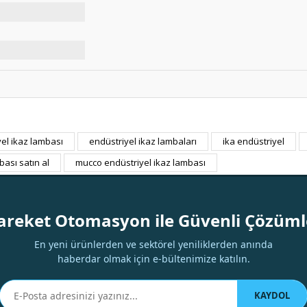
el ikaz lambası
endüstriyel ikaz lambaları
ika endüstriyel
Bu ürüne ilk yorumu siz yapın!
bası satın al
mucco endüstriyel ikaz lambası
Yorum Yaz
areket Otomasyon ile Güvenli Çözüml
En yeni ürünlerden ve sektörel yeniliklerden anında
haberdar olmak için e-bültenimize katılın.
KAYDOL