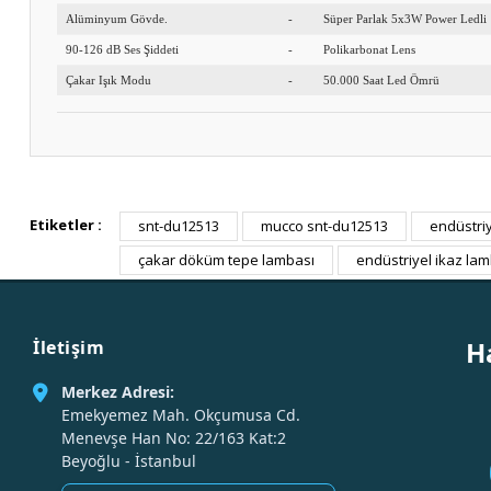
Alüminyum Gövde.
-
Süper Parlak 5x3W Power Ledli
90-126 dB Ses Şiddeti
-
Polikarbonat Lens
Çakar Işık Modu
-
50.000 Saat Led Ömrü
Etiketler :
snt-du12513
mucco snt-du12513
endüstriy
çakar döküm tepe lambası
endüstriyel ikaz lam
H
İletişim
Merkez Adresi:
Emekyemez Mah. Okçumusa Cd.
Menevşe Han No: 22/163 Kat:2
Beyoğlu - İstanbul