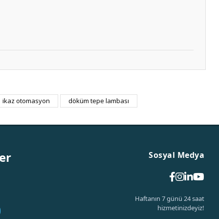
ikaz otomasyon
döküm tepe lambası
er
Sosyal Medya
Haftanın 7 günü 24 saat
hizmetinizdeyiz!