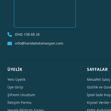
0542 158 68 26
info@hareketotomasyon.com
ÜYELİK
SAYFALAR
Yeni Üyelik
Mesafeli Satış
Üye Girişi
Gizlilik ve Güv
Şifremi Unuttum
İptal İade Koşu
İletişim Formu
Kişisel Veriler 
Havale Bildirim Formu
KVKK Aydınla