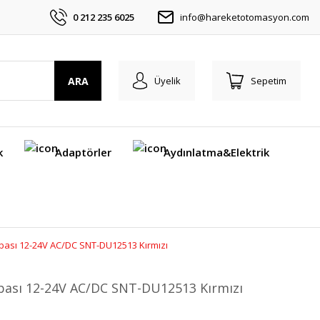
0 212 235 6025
info@hareketotomasyon.com
ARA
Üyelik
Sepetim
k
Adaptörler
Aydınlatma&Elektrik
ası 12-24V AC/DC SNT-DU12513 Kırmızı
ası 12-24V AC/DC SNT-DU12513 Kırmızı