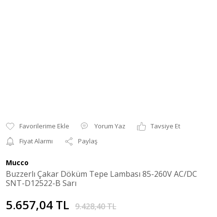
Yorum Yaz
Tavsiye Et
Fiyat Alarmı
Paylaş
Mucco
Buzzerlı Çakar Döküm Tepe Lambası 85-260V AC/DC
SNT-D12522-B Sarı
5.657,04 TL
9.428,40 TL