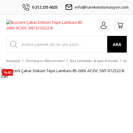
0 212 235 6025
info@hareketotomasyon.com
ARA
Anasayfa
Otomasyon Malzemeleri
İkaz Lambaları & Işıklı Kolonlar
ikaz L
%40