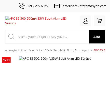
0 212 235 6025
info@hareketotomasyon.com
ARA
Anasayfa
Adaptörler
Led Sürücüler, Sabit Akım, Akım Ayarlı
APC-35-500,
%30