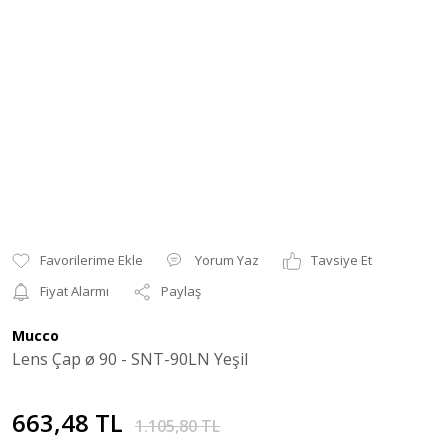
Yorum Yaz
Tavsiye Et
Fiyat Alarmı
Paylaş
Mucco
Lens Çap ø 90 - SNT-90LN Yeşil
663,48 TL
1.105,80 TL