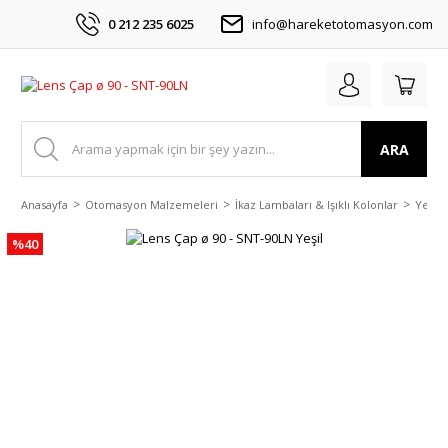
0 212 235 6025
info@hareketotomasyon.com
ARA
Anasayfa
Otomasyon Malzemeleri
İkaz Lambaları & Işıklı Kolonlar
Yedek
%40