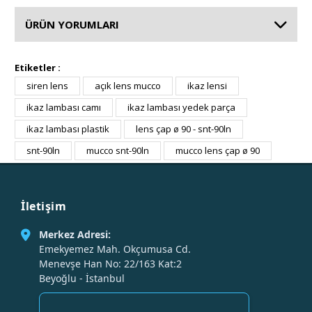
ÜRÜN YORUMLARI
Etiketler :
siren lens
açık lens mucco
ikaz lensi
ikaz lambası camı
ikaz lambası yedek parça
ikaz lambası plastik
lens çap ø 90 - snt-90ln
snt-90ln
mucco snt-90ln
mucco lens çap ø 90
İletişim
Merkez Adresi:
Emekyemez Mah. Okçumusa Cd.
Menevşe Han No: 22/163 Kat:2
Beyoğlu - İstanbul