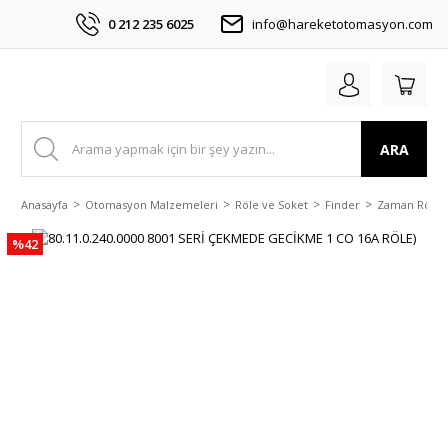
0 212 235 6025
info@hareketotomasyon.com
ARA
Anasayfa
Otomasyon Malzemeleri
Röle ve Soket
Finder
Zaman Röles
%42