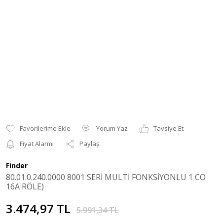
Yorum Yaz
Tavsiye Et
Fiyat Alarmı
Paylaş
Finder
80.01.0.240.0000 8001 SERİ MULTİ FONKSİYONLU 1 CO
16A RÖLE)
3.474,97 TL
5.991,34 TL