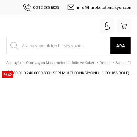
0 212 235 6025
info@hareketotomasyon.com
ARA
Anasayfa
Otomasyon Malzemeleri
Röle ve Soket
Finder
Zaman Röles
%42