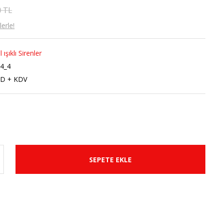
0 TL
erle!
 ışıklı Sirenler
4_4
SD + KDV
SEPETE EKLE