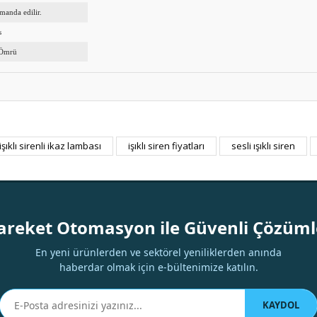
manda edilir.
s
 Ömrü
işıklı sirenli ikaz lambası
işıklı siren fiyatları
sesli ışıklı siren
Bu ürüne ilk yorumu siz yapın!
Yorum Yaz
areket Otomasyon ile Güvenli Çözüml
En yeni ürünlerden ve sektörel yeniliklerden anında
haberdar olmak için e-bültenimize katılın.
KAYDOL