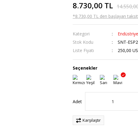
8.730,00 TL
14.550,0
*8.730,00 TL den başlayan taksitl
Kategori
Endüstriyel
Stok Kodu
SNT-ESP2
Liste Fiyatı
250,00 U
Seçenekler
Adet
Karşılaştır