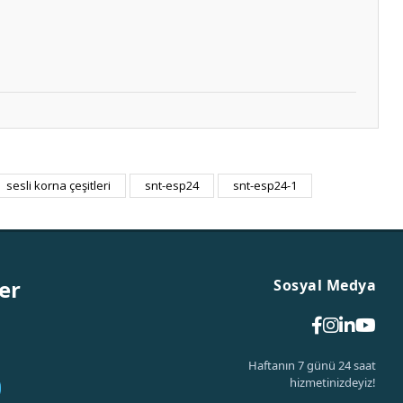
sesli korna çeşitleri
snt-esp24
snt-esp24-1
er
Sosyal Medya
Haftanın 7 günü 24 saat
hizmetinizdeyiz!