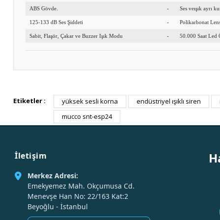
ABS Gövde.
-
Ses veışık ayrı ku
125-133 dB Ses Şiddeti
-
Polikarbonat Len
Sabit, Flaşör, Çakar ve Buzzer Işık Modu
-
50.000 Saat Led
Etiketler :
yüksek sesli korna
endüstriyel ışıklı siren
mucco snt-esp24
H
İletişim
Merkez Adresi:
Emekyemez Mah. Okçumusa Cd.
Menevşe Han No: 22/163 Kat:2
Beyoğlu - İstanbul