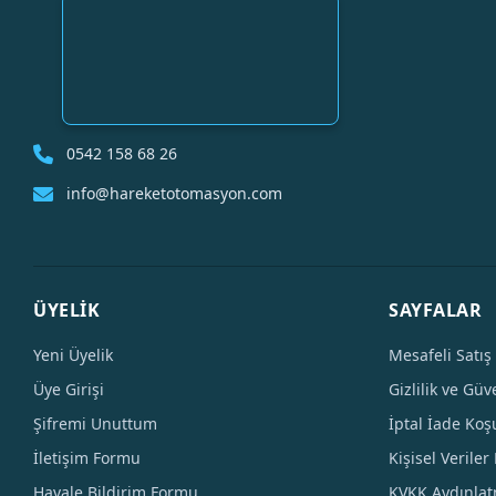
0542 158 68 26
info@hareketotomasyon.com
ÜYELİK
SAYFALAR
Yeni Üyelik
Mesafeli Satış
Üye Girişi
Gizlilik ve Güv
Şifremi Unuttum
İptal İade Koşu
İletişim Formu
Kişisel Veriler 
Havale Bildirim Formu
KVKK Aydınla