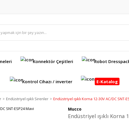
meleri
Konnektör Çeşitleri
Robot Dresspac
Kontrol Cihazı / inverter
E-Katalog
r
Endüstriyel ışıklı Sirenler
Endüstriyel ışıklı Korna 12-30V AC/DC SNT-
Mucco
Endüstriyel ışıklı Korn