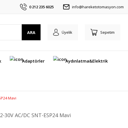
0 212 235 6025
info@hareketotomasyon.com
ARA
Üyelik
Sepetim
k
Adaptörler
Aydınlatma&Elektrik
ESP24 Mavi
a 12-30V AC/DC SNT-ESP24 Mavi