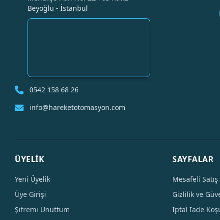
Beyoğlu - İstanbul
0542 158 68 26
info@hareketotomasyon.com
ÜYELİK
SAYFALAR
Yeni Üyelik
Mesafeli Satış
Üye Girişi
Gizlilik ve Güv
Şifremi Unuttum
İptal İade Koşu