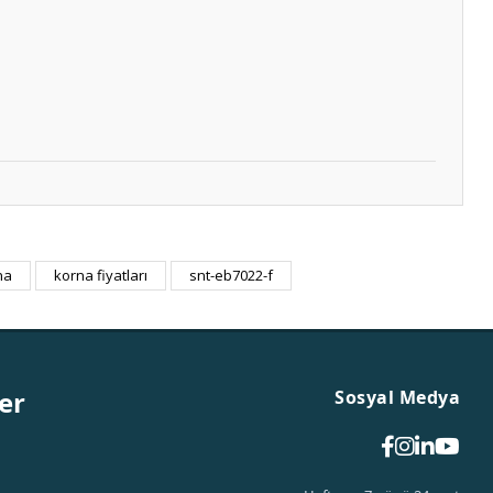
na
korna fiyatları
snt-eb7022-f
er
Sosyal Medya