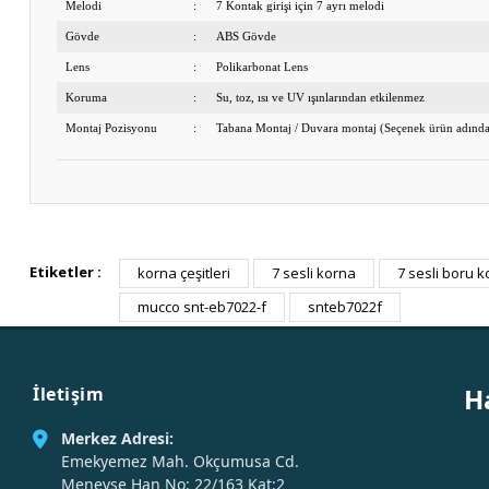
Melodi
:
7 Kontak girişi için 7 ayrı melodi
Gövde
:
ABS Gövde
Lens
:
Polikarbonat Lens
Koruma
:
Su, toz, ısı ve UV ışınlarından etkilenmez
Montaj Pozisyonu
:
Tabana Montaj / Duvara montaj (Seçenek ürün adınd
Etiketler :
korna çeşitleri
7 sesli korna
7 sesli boru 
mucco snt-eb7022-f
snteb7022f
H
İletişim
Merkez Adresi:
Emekyemez Mah. Okçumusa Cd.
Menevşe Han No: 22/163 Kat:2