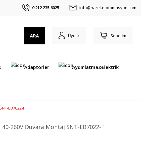
0 212 235 6025
info@hareketotomasyon.com
ARA
Üyelik
Sepetim
k
Adaptörler
Aydınlatma&Elektrik
 SNT-EB7022-F
na 40-260V Duvara Montaj SNT-EB7022-F