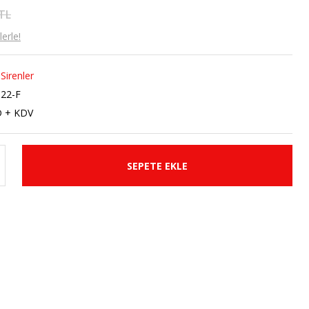
 TL
erle!
 Sirenler
22-F
D + KDV
SEPETE EKLE