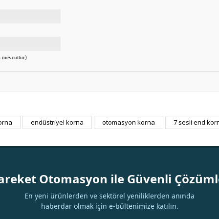
a mevcuttur
)
korna
endüstriyel korna
otomasyon korna
7 sesli end kor
Bu ürüne ilk yorumu siz yapın!
Yorum Yaz
areket Otomasyon ile Güvenli Çözüml
En yeni ürünlerden ve sektörel yeniliklerden anında
haberdar olmak için e-bültenimize katılın.