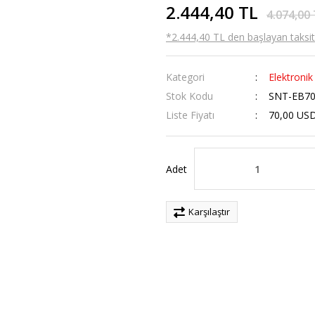
2.444,40 TL
4.074,00
*2.444,40 TL den başlayan taksitl
Kategori
Elektronik
Stok Kodu
SNT-EB70
Liste Fiyatı
70,00 US
Adet
Karşılaştır