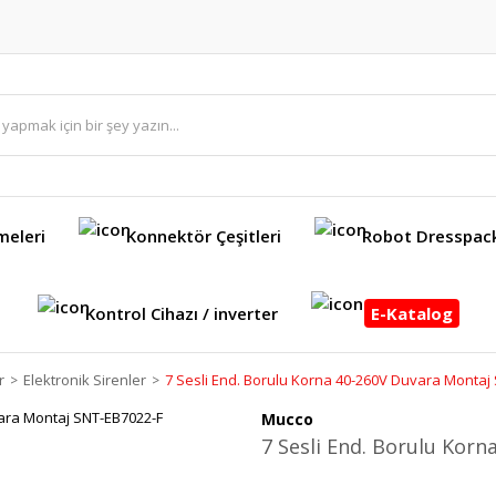
meleri
Konnektör Çeşitleri
Robot Dresspac
Kontrol Cihazı / inverter
E-Katalog
r
Elektronik Sirenler
7 Sesli End. Borulu Korna 40-260V Duvara Montaj
Mucco
7 Sesli End. Borulu Kor