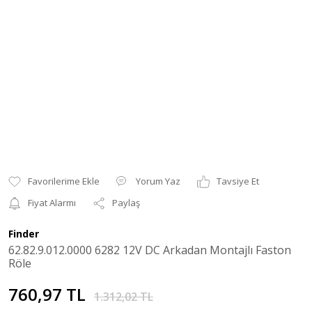
Yorum Yaz
Tavsiye Et
Fiyat Alarmı
Paylaş
Finder
62.82.9.012.0000 6282 12V DC Arkadan Montajlı Faston
Röle
760,97 TL
1.312,02 TL