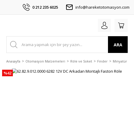
0 212 235 6025
info@hareketotomasyon.com
ARA
Anasayfa
Otomasyon Malzemeleri
Röle ve Soket
Finder
Minyatür Pcb
%42