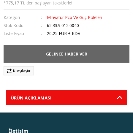
*775,17 TL den başlayan taksitlerle!
Kategori
Minyatür Pcb Ve Güç Röleleri
Stok Kodu
62.33.9.012.0040
Liste Fiyatı
20,25 EUR + KDV
GELİNCE HABER VER
Karşılaştır
ÜRÜN AÇIKLAMASI
İletişim