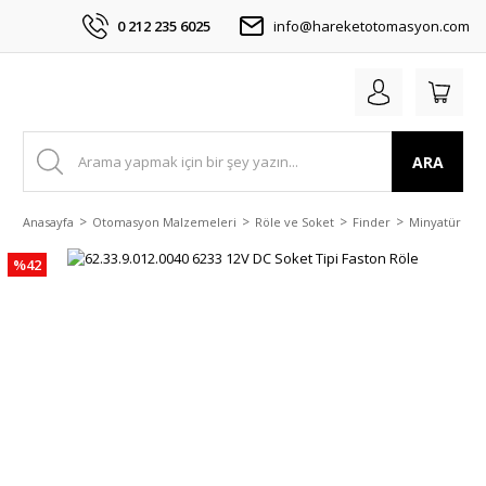
0 212 235 6025
info@hareketotomasyon.com
ARA
Anasayfa
Otomasyon Malzemeleri
Röle ve Soket
Finder
Minyatür Pcb
%42