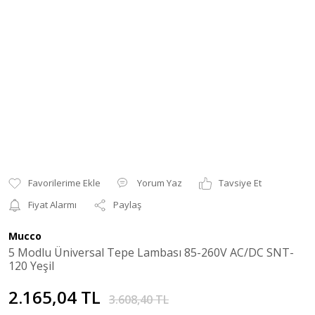
Yorum Yaz
Tavsiye Et
Fiyat Alarmı
Paylaş
Mucco
5 Modlu Üniversal Tepe Lambası 85-260V AC/DC SNT-
120 Yeşil
2.165,04 TL
3.608,40 TL