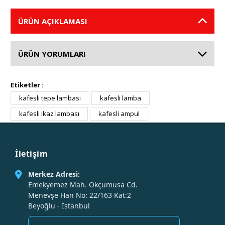
ÜRÜN AÇIKLAMASI
ÜRÜN YORUMLARI
Etiketler :
kafesli tepe lambası
kafesli lamba
kafesli ikaz lambası
kafesli ampul
İletişim
Merkez Adresi:
Emekyemez Mah. Okçumusa Cd.
Menevşe Han No: 22/163 Kat:2
Beyoğlu - İstanbul