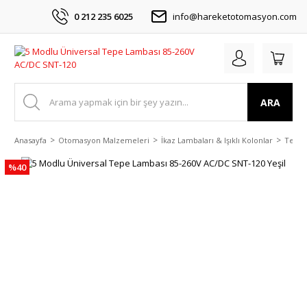
0 212 235 6025
info@hareketotomasyon.com
ARA
Anasayfa
Otomasyon Malzemeleri
İkaz Lambaları & Işıklı Kolonlar
Tepe 
%40