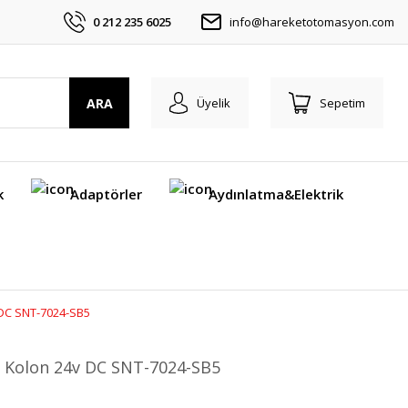
0 212 235 6025
info@hareketotomasyon.com
ARA
Üyelik
Sepetim
k
Adaptörler
Aydınlatma&Elektrik
v DC SNT-7024-SB5
klı Kolon 24v DC SNT-7024-SB5