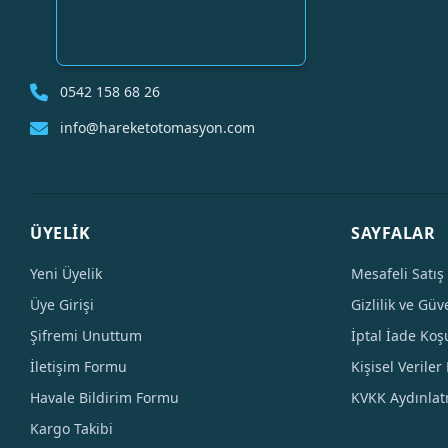
0542 158 68 26
info@hareketotomasyon.com
ÜYELİK
SAYFALAR
Yeni Üyelik
Mesafeli Satış
Üye Girişi
Gizlilik ve Güv
Şifremi Unuttum
İptal İade Koşu
İletişim Formu
Kişisel Veriler 
Havale Bildirim Formu
KVKK Aydınla
Kargo Takibi