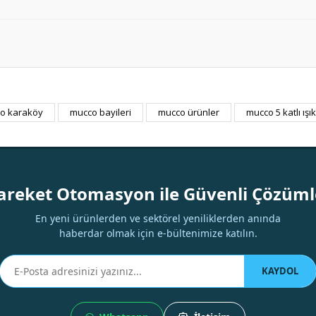
o karaköy
mucco bayileri
mucco ürünler
mucco 5 katlı ışık
Bu ürüne ilk yorumu siz yapın!
Yorum Yaz
areket Otomasyon ile Güvenli Çözüml
En yeni ürünlerden ve sektörel yeniliklerden anında
haberdar olmak için e-bültenimize katılın.
KAYDOL