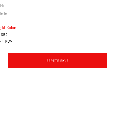
 TL
erle!
şıklı Kolon
-SB5
D + KDV
SEPETE EKLE