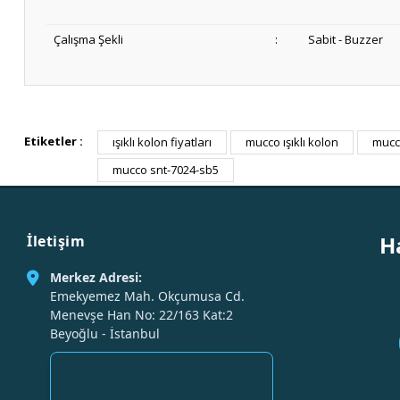
Çalışma Şekli
:
Sabit - Buzzer
Etiketler :
ışıklı kolon fiyatları
mucco ışıklı kolon
mucc
mucco snt-7024-sb5
H
İletişim
Merkez Adresi:
Emekyemez Mah. Okçumusa Cd.
Menevşe Han No: 22/163 Kat:2
Beyoğlu - İstanbul