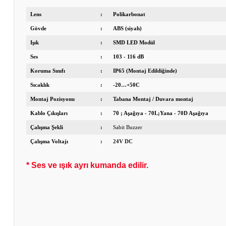
Lens
:
Polikarbonat
Gövde
:
ABS (siyah)
Işık
:
SMD LED Modül
Ses
:
103 - 116 dB
Koruma Sınıfı
:
IP65 (Montaj Edildiğinde)
Sıcaklık
:
-20…+50C
Montaj Pozisyonu
:
Tabana Montaj / Duvara montaj
Kablo Çıkışları
:
70 ; Aşağıya - 70L;Yana - 70D Aşağıya
Çalışma Şekli
:
Sabit Buzzer
Çalışma Voltajı
:
24V DC
* Ses ve ışık ayrı kumanda edilir.