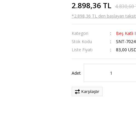
2.898,36 TL
4.830,60
*2.898,36 TL den başlayan taksitl
Kategori
Beş Katlı I
Stok Kodu
SNT-7024
Liste Fiyatı
83,00 US
Adet
Karşılaştır