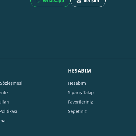
Whatsapp
İletişim
HESABIM
 Sözleşmesi
Hesabım
enlik
Sipariş Takip
lları
Favorileriniz
Politikası
Sepetiniz
tma