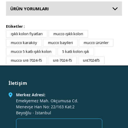
ÜRÜN YORUMLARI
Etiketler :
ışıklı kolon fiyatları
mucco ışıklı kolon
mucco karaköy
mucco bayileri
mucco ürünler
mucco 5 katlı ışıklı kolon
5 katlı kolon ışık
mucco snt-7024-f5
snt-7024-f5
snt7024f5
İletişim
Merkez Adresi:
Emekyemez Mah. Okçumusa Cd.
Menevşe Han No: 22/163 Kat:2
Beyoğlu - İstanbul