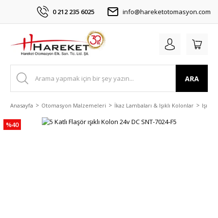
0 212 235 6025
info@hareketotomasyon.com
ARA
Anasayfa
Otomasyon Malzemeleri
İkaz Lambaları & Işıklı Kolonlar
Işıklı
%40