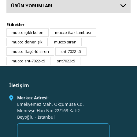
ÜRÜN YORUMLARI
Etiketler :
mucco ışıklı kolon
mucco ikaz lambası
mucco döner ışık
mucco siren
mucco flaşörlü siren
snt-7022-c5
mucco snt-7022-c5
snt7022c5
İletişim
Merkez Adresi:
Emekyemez Mah. Okçumusa Cd.
Menevşe Han No: 22/163 Kat:2
Beyoğlu - İstanbul