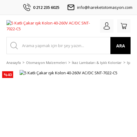
0 212 235 6025
info@hareketotomasyon.com
ARA
Anasayfa
Otomasyon Malzemeleri
İkaz Lambaları & Işıklı Kolonlar
Işıklı
%40