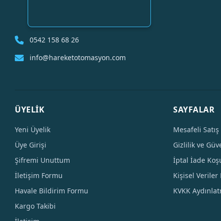
0542 158 68 26
info@hareketotomasyon.com
ÜYELİK
SAYFALAR
Yeni Üyelik
Mesafeli Satış
Üye Girişi
Gizlilik ve Güv
Şifremi Unuttum
İptal İade Koşu
İletişim Formu
Kişisel Veriler 
Havale Bildirim Formu
KVKK Aydınla
Kargo Takibi