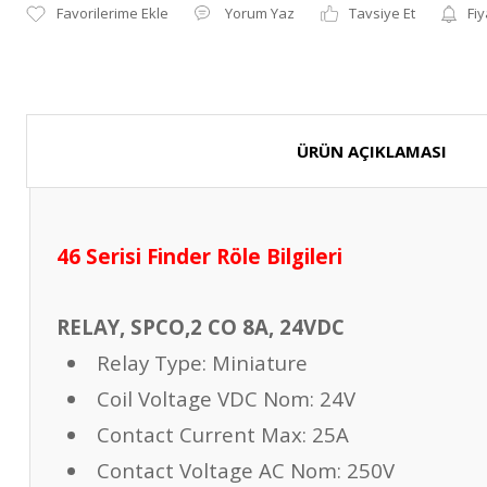
Yorum Yaz
Tavsiye Et
Fiy
ÜRÜN AÇIKLAMASI
46 Serisi Finder Röle Bilgileri
RELAY, SPCO,2 CO 8A, 24VDC
Relay Type:
Miniature
Coil Voltage VDC Nom:
24
V
Contact Current Max:
25A
Contact Voltage AC Nom:
250V