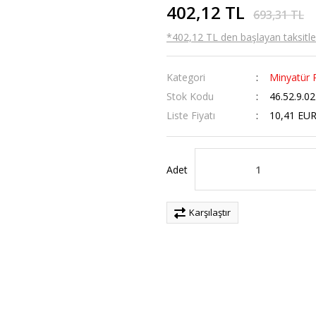
402,12 TL
693,31 TL
*402,12 TL den başlayan taksitler
Kategori
Minyatür 
Stok Kodu
46.52.9.0
Liste Fiyatı
10,41 EU
Adet
Karşılaştır