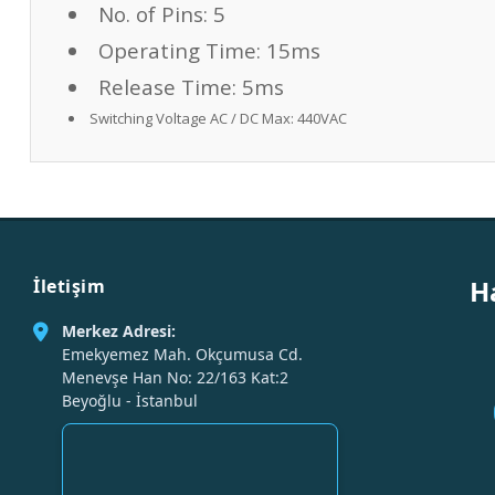
No. of Pins:
5
Operating Time:
15ms
Release Time:
5ms
Switching Voltage AC / DC Max:
440VAC
H
İletişim
Merkez Adresi:
Emekyemez Mah. Okçumusa Cd.
Menevşe Han No: 22/163 Kat:2
Beyoğlu - İstanbul