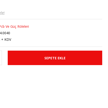
le!
Pcb Ve Güç Röleleri
24.0040
R + KDV
SEPETE EKLE