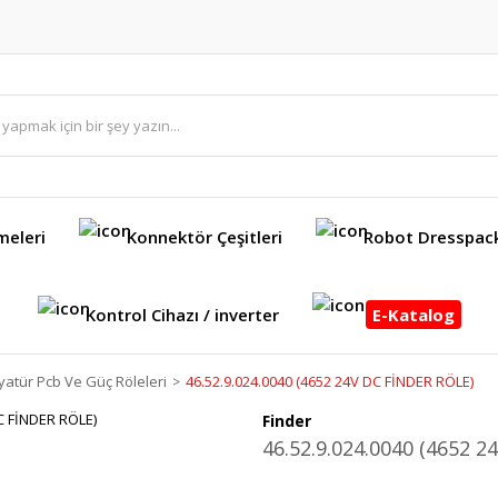
meleri
Konnektör Çeşitleri
Robot Dresspac
Kontrol Cihazı / inverter
E-Katalog
yatür Pcb Ve Güç Röleleri
46.52.9.024.0040 (4652 24V DC FİNDER RÖLE)
Finder
46.52.9.024.0040 (4652 