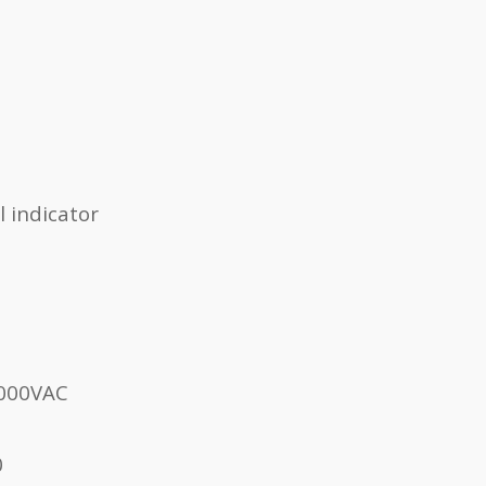
 indicator
000VAC
0