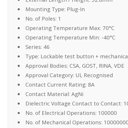
Mounting Type:
Plug-In
No. of Poles:
1
Operating Temperature Max:
70°C
Operating Temperature Min:
-40°C
Series:
46
Type:
Lockable test button + mechanical
Approval Bodies:
CSA, GOST, RINA, VDE
Approval Category:
UL Recognised
Contact Current Rating:
8
A
Contact Material:
AgNi
Dielectric Voltage Contact to Contact:
1
No. of Electrical Operations:
100000
No. of Mechanical Operations:
1000000