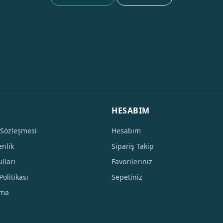
HESABIM
 Sözleşmesi
Hesabım
enlik
Sipariş Takip
lları
Favorileriniz
Politikası
Sepetiniz
tma