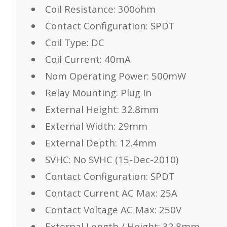
Coil Resistance:
300ohm
Contact Configuration:
SPDT
Coil Type:
DC
Coil Current:
40mA
Nom Operating Power:
500mW
Relay Mounting:
Plug In
External Height:
32.8mm
External Width:
29mm
External Depth:
12.4mm
SVHC:
No SVHC (15-Dec-2010)
Contact Configuration:
SPDT
Contact Current AC Max:
25A
Contact Voltage AC Max:
250V
External Length / Height:
32.8mm