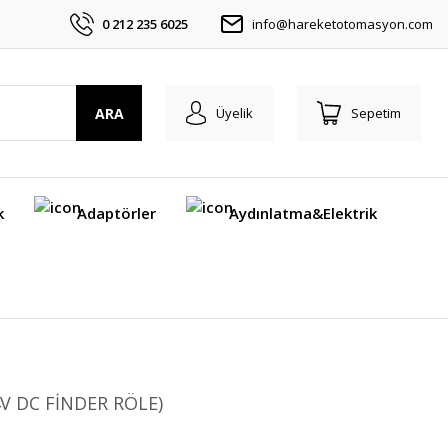
0 212 235 6025
info@hareketotomasyon.com
ARA
Üyelik
Sepetim
k
Adaptörler
Aydınlatma&Elektrik
24V DC FİNDER RÖLE)