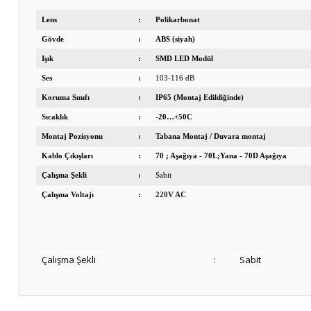
Lens
:
Polikarbonat
Gövde
:
ABS (siyah)
Işık
:
SMD LED Modül
Ses
:
103-116 dB
Koruma Sınıfı
:
IP65 (Montaj Edildiğinde)
Sıcaklık
:
-20…+50C
Montaj Pozisyonu
:
Tabana Montaj / Duvara montaj
Kablo Çıkışları
:
70 ; Aşağıya - 70L;Yana - 70D Aşağıya
Çalışma Şekli
:
Sabit
Çalışma Voltajı
:
220V AC
Çalışma Şekli
:
Sabit