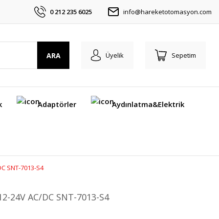
0 212 235 6025
info@hareketotomasyon.com
ARA
Üyelik
Sepetim
k
Adaptörler
Aydınlatma&Elektrik
C/DC SNT-7013-S4
on 12-24V AC/DC SNT-7013-S4