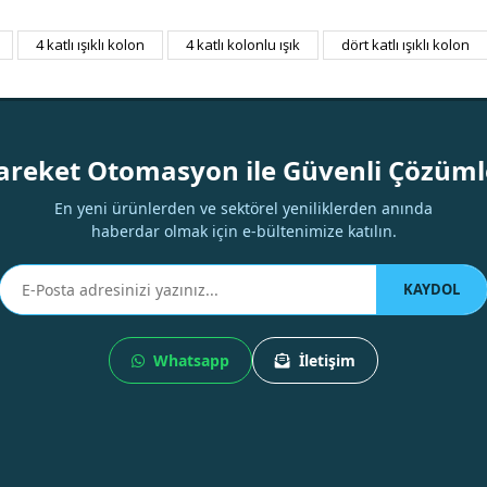
4 katlı ışıklı kolon
4 katlı kolonlu ışık
dört katlı ışıklı kolon
Bu ürüne ilk yorumu siz yapın!
Yorum Yaz
areket Otomasyon ile Güvenli Çözüml
En yeni ürünlerden ve sektörel yeniliklerden anında
haberdar olmak için e-bültenimize katılın.
KAYDOL
Whatsapp
İletişim