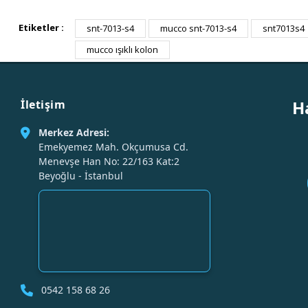
Etiketler :
snt-7013-s4
mucco snt-7013-s4
snt7013s4
mucco ışıklı kolon
H
İletişim
Merkez Adresi:
Emekyemez Mah. Okçumusa Cd.
Menevşe Han No: 22/163 Kat:2
Beyoğlu - İstanbul
0542 158 68 26