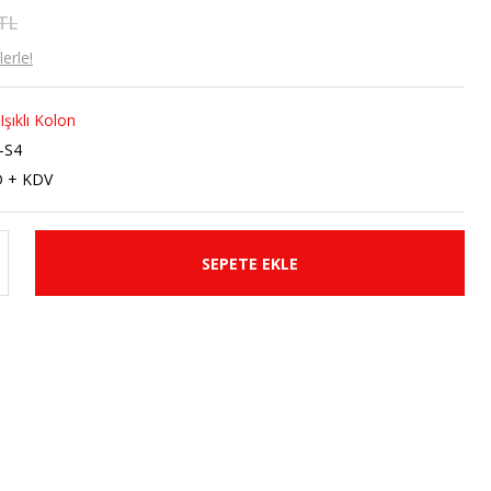
 TL
erle!
Işıklı Kolon
-S4
D + KDV
SEPETE EKLE