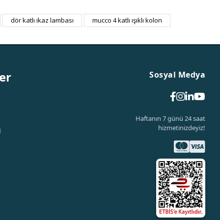
dör katlı ikaz lambası
mucco 4 katlı ışıklı kolon
er
Sosyal Medya
Haftanın 7 günü 24 saat
hizmetinizdeyiz!