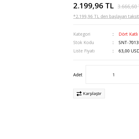
2.199,96 TL
3.666,60
*2.199,96 TL den başlayan taksitl
Kategori
Dört Katlı 
Stok Kodu
SNT-7013
Liste Fiyatı
63,00 US
Adet
Karşılaştır