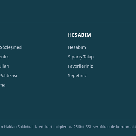
HESABIM
 Sözleşmesi
Hesabım
enlik
Sipariş Takip
lları
Favorileriniz
Politikası
Sepetiniz
tma
ları Saklıdır. | Kredi kartı bilgileriniz 256bit SSL sertifikası ile korunmaktad