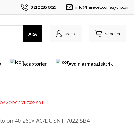
0 212 235 6025
info@hareketotomasyon.com
ARA
Üyelik
Sepetim
k
Adaptörler
Aydınlatma&Elektrik
-260V AC/DC SNT-7022-SB4
k Kolon 40-260V AC/DC SNT-7022-SB4