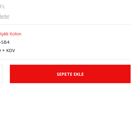
 TL
erle!
Işıklı Kolon
-SB4
D + KDV
SEPETE EKLE