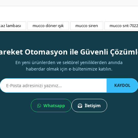
kaz lambası
mucco döner ışık
mucco siren
mucco snt-702
Bu ürüne ilk yorumu siz yapın!
Yorum Yaz
areket Otomasyon ile Güvenli Çözüml
En yeni ürünlerden ve sektörel yeniliklerden anında
haberdar olmak için e-bültenimize katılın.
KAYDOL
Whatsapp
İletişim