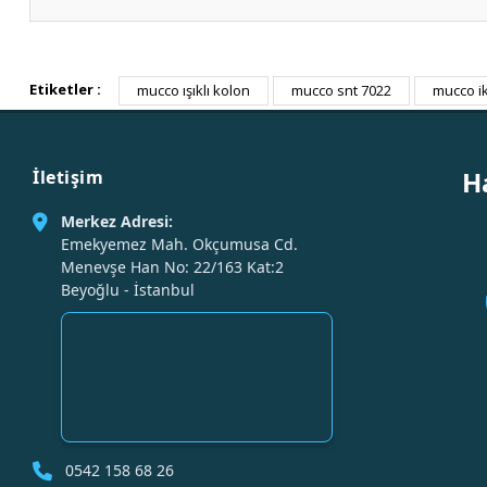
Etiketler :
mucco ışıklı kolon
mucco snt 7022
mucco i
H
İletişim
Merkez Adresi:
Emekyemez Mah. Okçumusa Cd.
Menevşe Han No: 22/163 Kat:2
Beyoğlu - İstanbul
0542 158 68 26