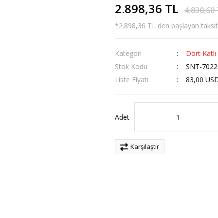
2.898,36 TL
4.830,60
*2.898,36 TL den başlayan taksitl
Kategori
Dört Katlı 
Stok Kodu
SNT-7022
Liste Fiyatı
83,00 US
Adet
Karşılaştır