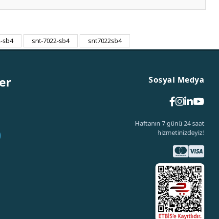
2-sb4
snt-7022-sb4
snt7022sb4
er
Sosyal Medya
Haftanın 7 günü 24 saat
hizmetinizdeyiz!