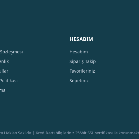
HESABIM
 Sözleşmesi
Hesabım
enlik
Sipariş Takip
lları
Favorileriniz
Politikası
Sepetiniz
tma
ları Saklıdır. | Kredi kartı bilgileriniz 256bit SSL sertifikası ile korunmaktad