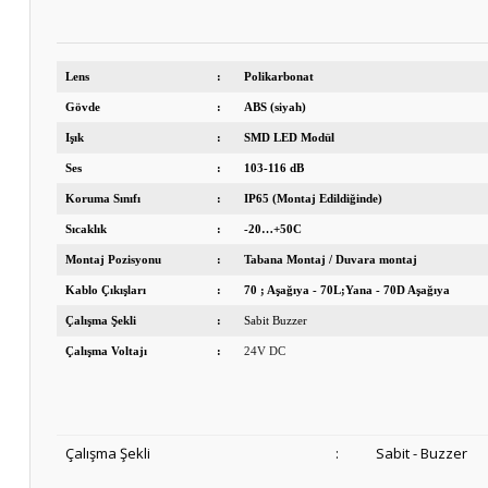
Lens
:
Polikarbonat
Gövde
:
ABS (siyah)
Işık
:
SMD LED Modül
Ses
:
103-116 dB
Koruma Sınıfı
:
IP65 (Montaj Edildiğinde)
Sıcaklık
:
-20…+50C
Montaj Pozisyonu
:
Tabana Montaj / Duvara montaj
Kablo Çıkışları
:
70 ; Aşağıya - 70L;Yana - 70D Aşağıya
Çalışma Şekli
:
Sabit Buzzer
Çalışma Voltajı
:
24V DC
Çalışma Şekli
:
Sabit - Buzzer