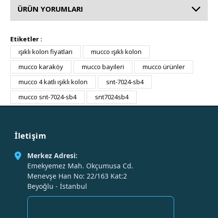
ÜRÜN YORUMLARI
Etiketler :
ışıklı kolon fiyatları
mucco ışıklı kolon
mucco karaköy
mucco bayileri
mucco ürünler
mucco 4 katlı ışıklı kolon
snt-7024-sb4
mucco snt-7024-sb4
snt7024sb4
İletişim
Merkez Adresi:
Emekyemez Mah. Okçumusa Cd.
Menevşe Han No: 22/163 Kat:2
Beyoğlu - İstanbul