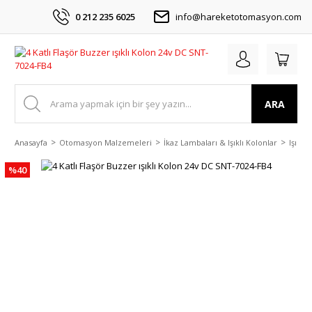
0 212 235 6025
info@hareketotomasyon.com
ARA
Anasayfa
Otomasyon Malzemeleri
İkaz Lambaları & Işıklı Kolonlar
Işıklı
%40