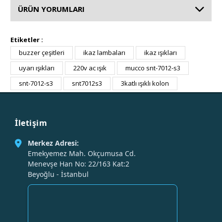
ÜRÜN YORUMLARI
Etiketler :
buzzer çeşitleri
ikaz lambaları
ikaz ışıkları
uyarı ışıkları
220v ac ışık
mucco snt-7012-s3
snt-7012-s3
snt7012s3
3katlı ışıklı kolon
İletişim
Merkez Adresi:
Emekyemez Mah. Okçumusa Cd.
Menevşe Han No: 22/163 Kat:2
Beyoğlu - İstanbul