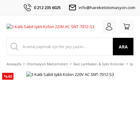
0 212 235 6025
info@hareketotomasyon.com
ARA
Anasayfa
Otomasyon Malzemeleri
İkaz Lambaları & Işıklı Kolonlar
Işıklı
%40