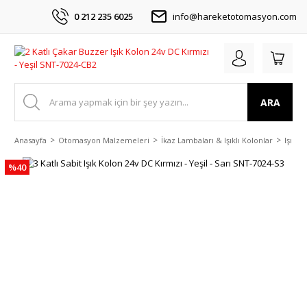
0 212 235 6025
info@hareketotomasyon.com
ARA
Anasayfa
Otomasyon Malzemeleri
İkaz Lambaları & Işıklı Kolonlar
Işıklı
%40