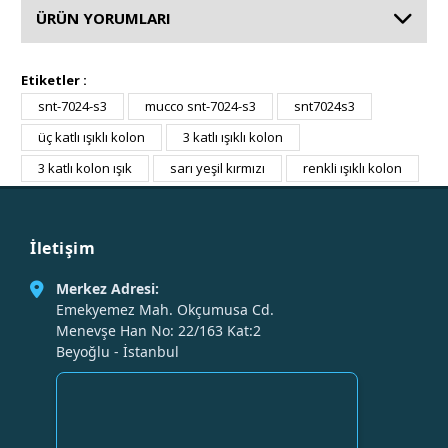
ÜRÜN YORUMLARI
Etiketler :
snt-7024-s3
mucco snt-7024-s3
snt7024s3
üç katlı ışıklı kolon
3 katlı ışıklı kolon
3 katlı kolon ışık
sarı yeşil kırmızı
renkli ışıklı kolon
İletişim
Merkez Adresi:
Emekyemez Mah. Okçumusa Cd.
Menevşe Han No: 22/163 Kat:2
Beyoğlu - İstanbul