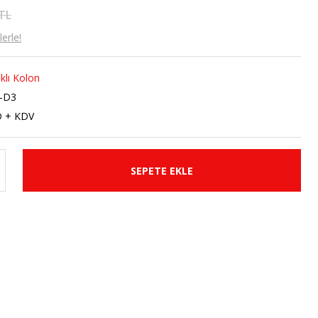
 TL
erle!
ıklı Kolon
-D3
D + KDV
SEPETE EKLE