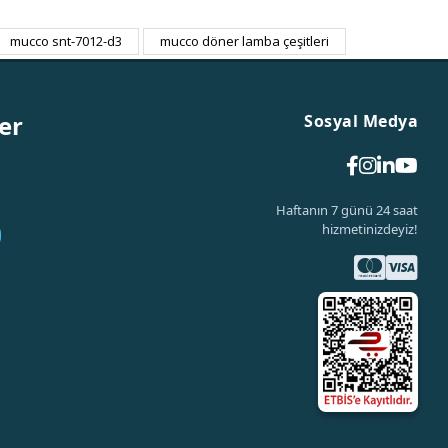
mucco snt-7012-d3
mucco döner lamba çeşitleri
er
Sosyal Medya
Haftanın 7 günü 24 saat
hizmetinizdeyiz!