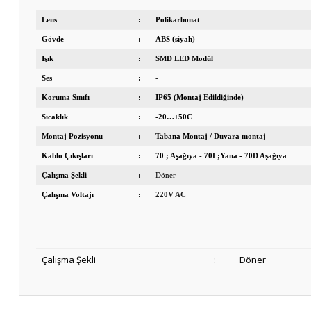
Lens
:
Polikarbonat
Gövde
:
ABS (siyah)
Işık
:
SMD LED Modül
Ses
:
-
Koruma Sınıfı
:
IP65 (Montaj Edildiğinde)
Sıcaklık
:
-20…+50C
Montaj Pozisyonu
:
Tabana Montaj / Duvara montaj
Kablo Çıkışları
:
70 ; Aşağıya - 70L;Yana - 70D Aşağıya
Çalışma Şekli
:
Döner
Çalışma Voltajı
:
220V AC
Çalışma Şekli
:
Döner