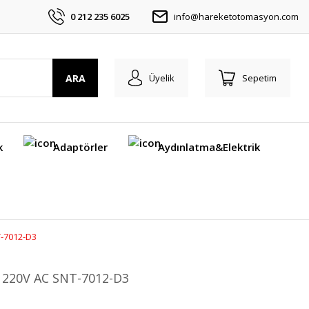
0 212 235 6025
info@hareketotomasyon.com
ARA
Üyelik
Sepetim
k
Adaptörler
Aydınlatma&Elektrik
T-7012-D3
on 220V AC SNT-7012-D3