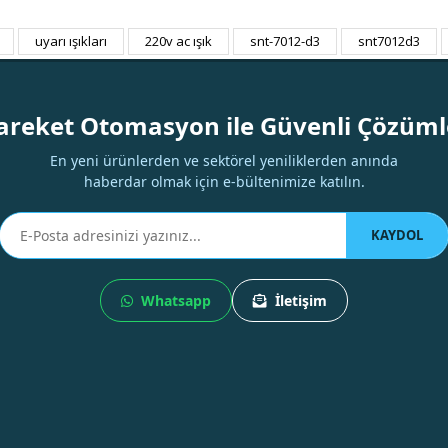
uyarı ışıkları
220v ac ışık
snt-7012-d3
snt7012d3
Bu ürüne ilk yorumu siz yapın!
Yorum Yaz
areket Otomasyon ile Güvenli Çözüml
En yeni ürünlerden ve sektörel yeniliklerden anında
haberdar olmak için e-bültenimize katılın.
KAYDOL
Whatsapp
İletişim