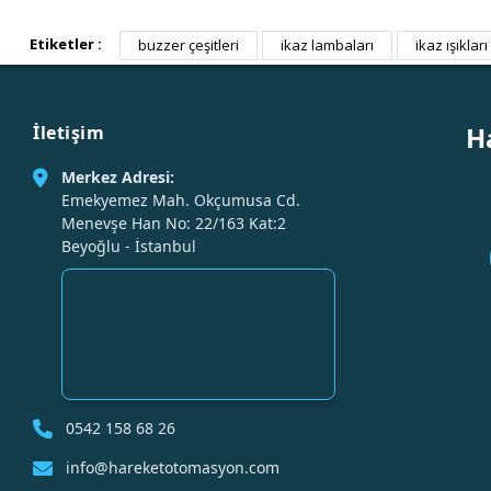
Etiketler :
buzzer çeşitleri
ikaz lambaları
ikaz ışıkları
H
İletişim
Merkez Adresi:
Emekyemez Mah. Okçumusa Cd.
Menevşe Han No: 22/163 Kat:2
Beyoğlu - İstanbul
0542 158 68 26
info@hareketotomasyon.com