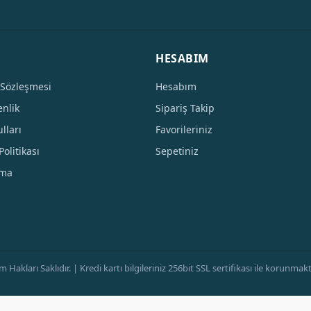
HESABIM
 Sözleşmesi
Hesabım
enlik
Sipariş Takip
lları
Favorileriniz
Politikası
Sepetiniz
tma
ları Saklıdır. | Kredi kartı bilgileriniz 256bit SSL sertifikası ile korunmaktad