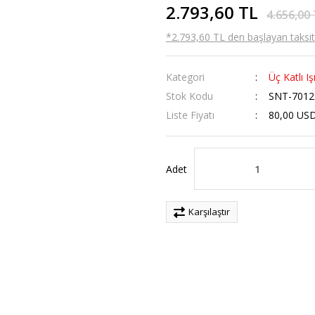
2.793,60 TL
4.656,00
*2.793,60 TL den başlayan taksitl
Kategori
Üç Katlı Iş
Stok Kodu
SNT-7012
Liste Fiyatı
80,00 US
Adet
Karşılaştır