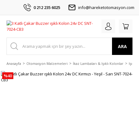
0 212 235 6025
info@hareketotomasyon.com
ARA
Anasayfa
Otomasyon Malzemeleri
İkaz Lambaları & Işıklı Kolonlar
Işıklı
%40