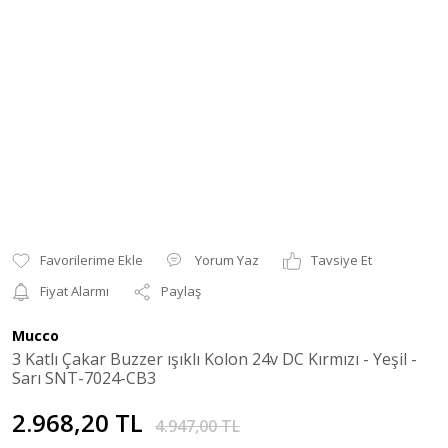
Yorum Yaz
Tavsiye Et
Fiyat Alarmı
Paylaş
Mucco
3 Katlı Çakar Buzzer ışıklı Kolon 24v DC Kırmızı - Yeşil -
Sarı SNT-7024-CB3
2.968,20 TL
4.947,00 TL