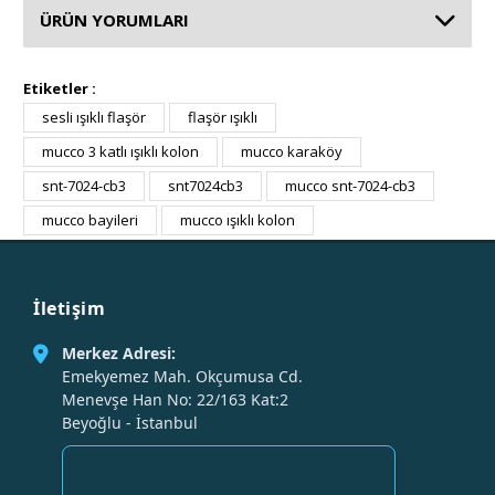
ÜRÜN YORUMLARI
Etiketler :
sesli ışıklı flaşör
flaşör ışıklı
mucco 3 katlı ışıklı kolon
mucco karaköy
snt-7024-cb3
snt7024cb3
mucco snt-7024-cb3
mucco bayileri
mucco ışıklı kolon
İletişim
Merkez Adresi:
Emekyemez Mah. Okçumusa Cd.
Menevşe Han No: 22/163 Kat:2
Beyoğlu - İstanbul