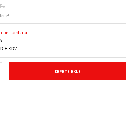
 TL
erle!
 Tepe Lambaları
5
SD + KDV
SEPETE EKLE