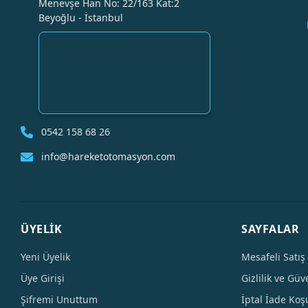
Menevşe Han No: 22/163 Kat:2
Beyoğlu - İstanbul
0542 158 68 26
info@hareketotomasyon.com
ÜYELİK
SAYFALAR
Yeni Üyelik
Mesafeli Satış
Üye Girişi
Gizlilik ve Güv
Şifremi Unuttum
İptal İade Koşu