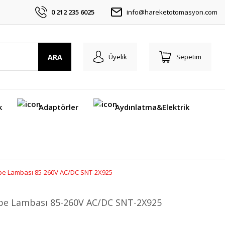
0 212 235 6025
info@hareketotomasyon.com
ARA
Üyelik
Sepetim
k
Adaptörler
Aydınlatma&Elektrik
Tepe Lambası 85-260V AC/DC SNT-2X925
epe Lambası 85-260V AC/DC SNT-2X925