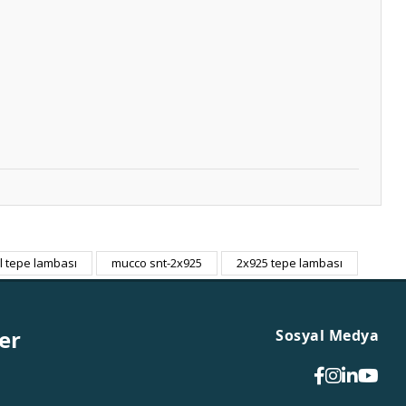
il tepe lambası
mucco snt-2x925
2x925 tepe lambası
er
Sosyal Medya