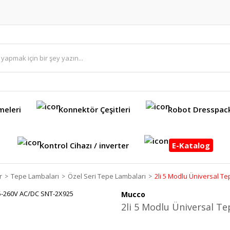
meleri
Konnektör Çeşitleri
Robot Dresspac
Kontrol Cihazı / inverter
E-Katalog
r
Tepe Lambaları
Özel Seri Tepe Lambaları
2li 5 Modlu Üniversal 
Mucco
2li 5 Modlu Üniversal T