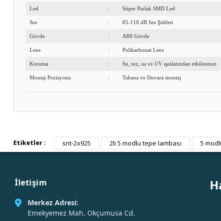
Led
:
Süper Parlak SMD Led
Ses
:
85-110 dB Ses Şiddeti
Gövde
:
ABS Gövde
Lens
:
Polikarbonat Lens
Koruma
:
Su, toz, ısı ve UV ışınlarından etkilenmez
Montaj Pozisyonu
:
Tabana ve Duvara montaj
Etiketler :
snt-2x925
2li 5 modlu tepe lambası
5 modl
H
İletişim
Merkez Adresi:
Emekyemez Mah. Okçumusa Cd.