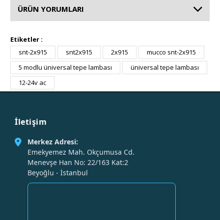
ÜRÜN YORUMLARI
Etiketler :
snt-2x915
snt2x915
2x915
mucco snt-2x915
5 modlu üniversal tepe lambası
üniversal tepe lambası
12-24v ac
İletişim
Merkez Adresi:
Emekyemez Mah. Okçumusa Cd.
Menevşe Han No: 22/163 Kat:2
Beyoğlu - İstanbul