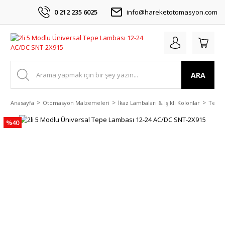
0 212 235 6025
info@hareketotomasyon.com
ARA
Anasayfa
Otomasyon Malzemeleri
İkaz Lambaları & Işıklı Kolonlar
Tepe 
%40